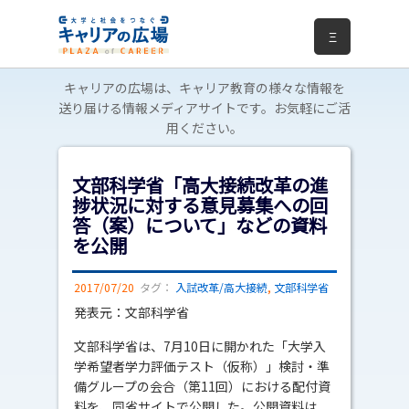
Ξ
キャリアの広場は、キャリア教育の様々な情報を
送り届ける情報メディアサイトです。お気軽にご活
用ください。
文部科学省「高大接続改革の進
捗状況に対する意見募集への回
答（案）について」などの資料
を公開
2017/07/20
タグ：
入試改革/高大接続
,
文部科学省
発表元：文部科学省
文部科学省は、7月10日に開かれた「大学入
学希望者学力評価テスト（仮称）」検討・準
備グループの会合（第11回）における配付資
料を、同省サイトで公開した。公開資料は