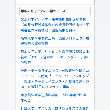
最新のキャリアの広場ニュース
文部科学省、大学・高専機能強化支援事業
（成長分野転換基金）の成長分野転換枠・通
常審査の申請状況・選定結果を発表
名城大学×平岩鉄工所、協業プロジェクト成
果報告会実施報告
日本女子大学、リカレント教育課程開設以来
初の「3コース合同ホームカミングデー」開
催報告
数理・データサイエンス・AI教育強化拠点コ
ンソーシアム関東ブロック、ワークショップ
「数理・データサイエンス・AI教育の高大連
携」を9月4日にオンライン開催
東京薬科大学生命科学部、2026年度PBL実
施報告
近畿大学、アメリカ・ロサンゼルスでの海外