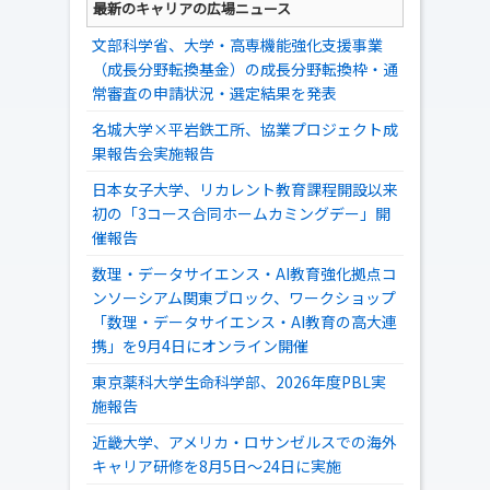
最新のキャリアの広場ニュース
文部科学省、大学・高専機能強化支援事業
（成長分野転換基金）の成長分野転換枠・通
常審査の申請状況・選定結果を発表
名城大学×平岩鉄工所、協業プロジェクト成
果報告会実施報告
日本女子大学、リカレント教育課程開設以来
初の「3コース合同ホームカミングデー」開
催報告
数理・データサイエンス・AI教育強化拠点コ
ンソーシアム関東ブロック、ワークショップ
「数理・データサイエンス・AI教育の高大連
携」を9月4日にオンライン開催
東京薬科大学生命科学部、2026年度PBL実
施報告
近畿大学、アメリカ・ロサンゼルスでの海外
キャリア研修を8月5日～24日に実施