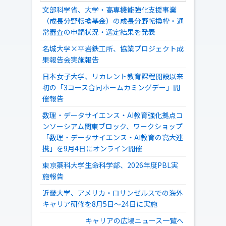
文部科学省、大学・高専機能強化支援事業
（成長分野転換基金）の成長分野転換枠・通
常審査の申請状況・選定結果を発表
名城大学×平岩鉄工所、協業プロジェクト成
果報告会実施報告
日本女子大学、リカレント教育課程開設以来
初の「3コース合同ホームカミングデー」開
催報告
数理・データサイエンス・AI教育強化拠点コ
ンソーシアム関東ブロック、ワークショップ
「数理・データサイエンス・AI教育の高大連
携」を9月4日にオンライン開催
東京薬科大学生命科学部、2026年度PBL実
施報告
近畿大学、アメリカ・ロサンゼルスでの海外
キャリア研修を8月5日～24日に実施
キャリアの広場ニュース一覧へ