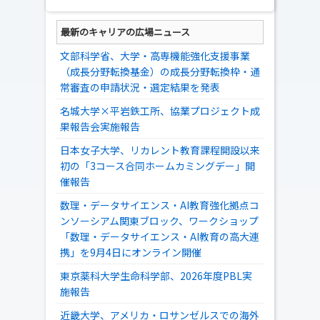
最新のキャリアの広場ニュース
文部科学省、大学・高専機能強化支援事業
（成長分野転換基金）の成長分野転換枠・通
常審査の申請状況・選定結果を発表
名城大学×平岩鉄工所、協業プロジェクト成
果報告会実施報告
日本女子大学、リカレント教育課程開設以来
初の「3コース合同ホームカミングデー」開
催報告
数理・データサイエンス・AI教育強化拠点コ
ンソーシアム関東ブロック、ワークショップ
「数理・データサイエンス・AI教育の高大連
携」を9月4日にオンライン開催
東京薬科大学生命科学部、2026年度PBL実
施報告
近畿大学、アメリカ・ロサンゼルスでの海外