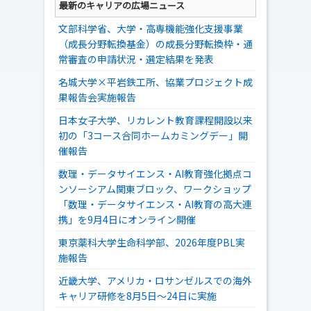
最新のキャリアの広場ニュース
文部科学省、大学・高専機能強化支援事業
（成長分野転換基金）の成長分野転換枠・通
常審査の申請状況・選定結果を発表
名城大学×平岩鉄工所、協業プロジェクト成
果報告会実施報告
日本女子大学、リカレント教育課程開設以来
初の「3コース合同ホームカミングデー」開
催報告
数理・データサイエンス・AI教育強化拠点コ
ンソーシアム関東ブロック、ワークショップ
「数理・データサイエンス・AI教育の高大連
携」を9月4日にオンライン開催
東京薬科大学生命科学部、2026年度PBL実
施報告
近畿大学、アメリカ・ロサンゼルスでの海外
キャリア研修を8月5日～24日に実施