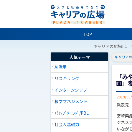
TOP
キャリアの広場は、
人気テーマ
キャリアの
AI活用
「み
リスキリング
画」
インターンシップ
2019/08
教学マネジメント
発表元
ｱｸﾃｨﾌﾞﾗｰﾆﾝｸﾞ/PBL
宮崎県
ジネス
社会人基礎力
いなが