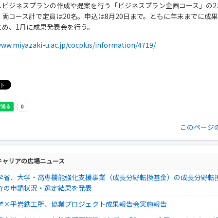
しビジネスプランの作成や提案を行う「ビジネスプラン企画コース」の2
、両コース計で定員は20名。申込は8月20日まで。ともに年末までに成
とめ、1月に成果発表会を行う。
www.miyazaki-u.ac.jp/cocplus/information/4719/
このページ
キャリアの広場ニュース
学省、大学・高専機能強化支援事業（成長分野転換基金）の成長分野転
査の申請状況・選定結果を発表
学×平岩鉄工所、協業プロジェクト成果報告会実施報告