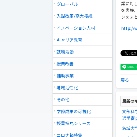
業に対
グローバル
を実施
入試改革/高大接続
ンをま
イノベーション人材
http://
キャリア教育
就職活動
授業改善
補助事業
戻る
地域活性化
その他
最新の
学修成果の可視化
文部科
通常審
授業拝見シリーズ
名城大
コロナ禍特集