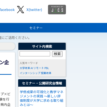
facebook
X(twitter)
セミナー
軽にご活用ください。
サイト内検索
ン企
人気キーワード
大学改革
AI
リモート
PBL
インターンシップ
授業改革
セミナー・公開研究会情報
学修成果の可視化と教学マネ
ップ×ビ
ジメントの実践 ～新しい評
験を行
価制度が大学に求める取り組
、県内企
みとは～