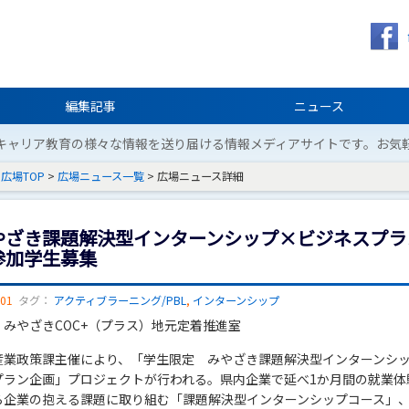
編集記事
ニュース
キャリア教育の様々な情報を送り届ける情報メディアサイトです。お気
広場TOP
>
広場ニュース一覧
> 広場ニュース詳細
やざき課題解決型インターンシップ×ビジネスプラ
参加学生募集
/01
タグ：
アクティブラーニング/PBL
,
インターンシップ
：みやざきCOC+（プラス）地元定着推進室
産業政策課主催により、「学生限定 みやざき課題解決型インターンシ
プラン企画」プロジェクトが行われる。県内企業で延べ1か月間の就業体
ら企業の抱える課題に取り組む「課題解決型インターンシップコース」