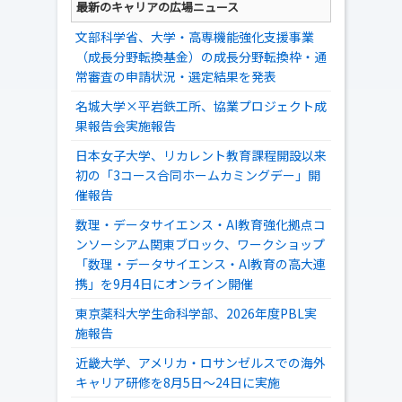
最新のキャリアの広場ニュース
文部科学省、大学・高専機能強化支援事業
（成長分野転換基金）の成長分野転換枠・通
常審査の申請状況・選定結果を発表
名城大学×平岩鉄工所、協業プロジェクト成
果報告会実施報告
日本女子大学、リカレント教育課程開設以来
初の「3コース合同ホームカミングデー」開
催報告
数理・データサイエンス・AI教育強化拠点コ
ンソーシアム関東ブロック、ワークショップ
「数理・データサイエンス・AI教育の高大連
携」を9月4日にオンライン開催
東京薬科大学生命科学部、2026年度PBL実
施報告
近畿大学、アメリカ・ロサンゼルスでの海外
キャリア研修を8月5日～24日に実施