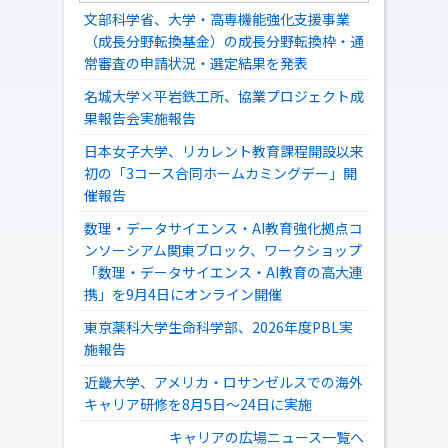
文部科学省、大学・高専機能強化支援事業
（成長分野転換基金）の成長分野転換枠・通
常審査の申請状況・選定結果を発表
名城大学×平岩鉄工所、協業プロジェクト成
果報告会実施報告
日本女子大学、リカレント教育課程開設以来
初の「3コース合同ホームカミングデー」開
催報告
数理・データサイエンス・AI教育強化拠点コ
ンソーシアム関東ブロック、ワークショップ
「数理・データサイエンス・AI教育の高大連
携」を9月4日にオンライン開催
東京薬科大学生命科学部、2026年度PBL実
施報告
近畿大学、アメリカ・ロサンゼルスでの海外
キャリア研修を8月5日～24日に実施
キャリアの広場ニュース一覧へ