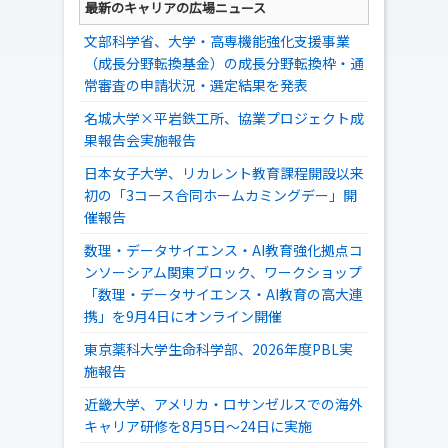
最新のキャリアの広場ニュース
文部科学省、大学・高専機能強化支援事業
（成長分野転換基金）の成長分野転換枠・通
常審査の申請状況・選定結果を発表
名城大学×平岩鉄工所、協業プロジェクト成
果報告会実施報告
日本女子大学、リカレント教育課程開設以来
初の「3コース合同ホームカミングデー」開
催報告
数理・データサイエンス・AI教育強化拠点コ
ンソーシアム関東ブロック、ワークショップ
「数理・データサイエンス・AI教育の高大連
携」を9月4日にオンライン開催
東京薬科大学生命科学部、2026年度PBL実
施報告
近畿大学、アメリカ・ロサンゼルスでの海外
キャリア研修を8月5日～24日に実施