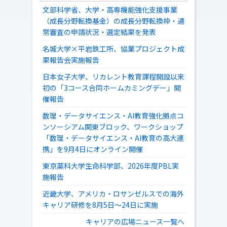
文部科学省、大学・高専機能強化支援事業
（成長分野転換基金）の成長分野転換枠・通
常審査の申請状況・選定結果を発表
名城大学×平岩鉄工所、協業プロジェクト成
果報告会実施報告
日本女子大学、リカレント教育課程開設以来
初の「3コース合同ホームカミングデー」開
催報告
数理・データサイエンス・AI教育強化拠点コ
ンソーシアム関東ブロック、ワークショップ
「数理・データサイエンス・AI教育の高大連
携」を9月4日にオンライン開催
東京薬科大学生命科学部、2026年度PBL実
施報告
近畿大学、アメリカ・ロサンゼルスでの海外
キャリア研修を8月5日～24日に実施
キャリアの広場ニュース一覧へ