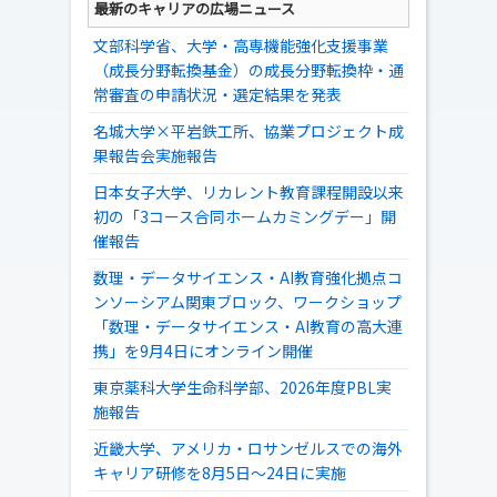
最新のキャリアの広場ニュース
文部科学省、大学・高専機能強化支援事業
（成長分野転換基金）の成長分野転換枠・通
常審査の申請状況・選定結果を発表
名城大学×平岩鉄工所、協業プロジェクト成
果報告会実施報告
日本女子大学、リカレント教育課程開設以来
初の「3コース合同ホームカミングデー」開
催報告
数理・データサイエンス・AI教育強化拠点コ
ンソーシアム関東ブロック、ワークショップ
「数理・データサイエンス・AI教育の高大連
携」を9月4日にオンライン開催
東京薬科大学生命科学部、2026年度PBL実
施報告
近畿大学、アメリカ・ロサンゼルスでの海外
キャリア研修を8月5日～24日に実施