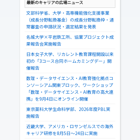
最新のキャリアの広場ニュース
文部科学省、大学・高専機能強化支援事業
（成長分野転換基金）の成長分野転換枠・通
常審査の申請状況・選定結果を発表
名城大学×平岩鉄工所、協業プロジェクト成
果報告会実施報告
日本女子大学、リカレント教育課程開設以来
初の「3コース合同ホームカミングデー」開
催報告
数理・データサイエンス・AI教育強化拠点コ
ンソーシアム関東ブロック、ワークショップ
「数理・データサイエンス・AI教育の高大連
携」を9月4日にオンライン開催
東京薬科大学生命科学部、2026年度PBL実
施報告
近畿大学、アメリカ・ロサンゼルスでの海外
キャリア研修を8月5日～24日に実施