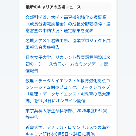
最新のキャリアの広場ニュース
文部科学省、大学・高専機能強化支援事業
（成長分野転換基金）の成長分野転換枠・通
常審査の申請状況・選定結果を発表
名城大学×平岩鉄工所、協業プロジェクト成
果報告会実施報告
日本女子大学、リカレント教育課程開設以来
初の「3コース合同ホームカミングデー」開
催報告
数理・データサイエンス・AI教育強化拠点コ
ンソーシアム関東ブロック、ワークショップ
「数理・データサイエンス・AI教育の高大連
携」を9月4日にオンライン開催
東京薬科大学生命科学部、2026年度PBL実
施報告
近畿大学、アメリカ・ロサンゼルスでの海外
キャリア研修を8月5日～24日に実施