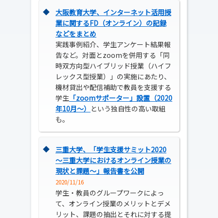
◆
大阪教育大学、インターネット活用授
業に関するFD（オンライン）の記録
などをまとめ
実践事例紹介、学生アンケート結果報
告など。対面とzoomを併用する「同
時双方向型ハイブリッド授業（ハイフ
レックス型授業）」の実施にあたり、
機材貸出や配信補助で教員を支援する
学生
「zoomサポーター」設置（2020
年10月～）
という独自性の高い取組
も。
◆
三重大学、「学生支援サミット2020
～三重大学におけるオンライン授業の
現状と課題～」報告書を公開
2020/11/16
学生・教員のグループワークによっ
て、オンライン授業のメリットとデメ
リット、課題の抽出とそれに対する提