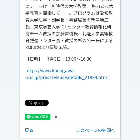
のテーマは「AI時代の大学教育 －魅力ある大
学教育を目指して－」。プログラムは愛知教
育大学理事・副学長・事務局長の新津勝二
氏、東京学芸大学ICTセンター教育情報化研
究チーム教授の加藤直樹氏、北陸大学高等教
育推進センター長・教授の杉森公一氏による
3講演および質疑応答。
【日時】 7月3日 13:00～16:30
https://www.kanagawa-
u.ac.jp/pressrelease/details_21839.html
戻る
このページの先頭へ