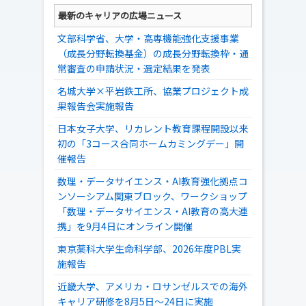
最新のキャリアの広場ニュース
文部科学省、大学・高専機能強化支援事業
（成長分野転換基金）の成長分野転換枠・通
常審査の申請状況・選定結果を発表
名城大学×平岩鉄工所、協業プロジェクト成
果報告会実施報告
日本女子大学、リカレント教育課程開設以来
初の「3コース合同ホームカミングデー」開
催報告
数理・データサイエンス・AI教育強化拠点コ
ンソーシアム関東ブロック、ワークショップ
「数理・データサイエンス・AI教育の高大連
携」を9月4日にオンライン開催
東京薬科大学生命科学部、2026年度PBL実
施報告
近畿大学、アメリカ・ロサンゼルスでの海外
キャリア研修を8月5日～24日に実施