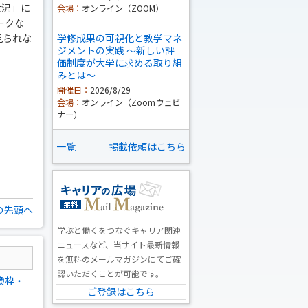
状況」に
会場：
オンライン（ZOOM）
ークな
見られな
学修成果の可視化と教学マネ
ジメントの実践 ～新しい評
価制度が大学に求める取り組
みとは～
開催日：
2026/8/29
会場：
オンライン（Zoomウェビ
ナー）
一覧
掲載依頼はこちら
の先頭へ
学ぶと働くをつなぐキャリア関連
ニュースなど、当サイト最新情報
を無料のメールマガジンにてご確
認いただくことが可能です。
換枠・
ご登録はこちら