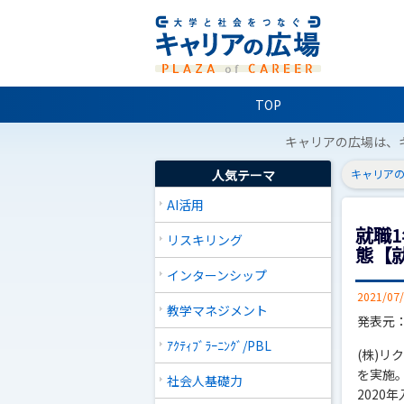
TOP
キャリアの広場は、
人気テーマ
キャリアの
AI活用
就職1
リスキリング
態【
インターンシップ
2021/07
教学マネジメント
発表元
ｱｸﾃｨﾌﾞﾗｰﾆﾝｸﾞ/PBL
(株)リ
を実施
社会人基礎力
202