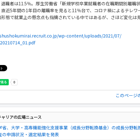
％、退職者は11.5％。厚生労働省「新規学校卒業就職者の在職期間別離職
、直近5年間の1年目の離職率を見ると11％台で、コロナ禍によるテレワ
務形態で就業上の懸念点も指摘されている中ではあるが、さほど変化は
/shushokumirai.recruit.co.jp/wp-content/uploads/2021/07/
_20210714_01.pdf
このページ
キャリアの広場ニュース
学省、大学・高専機能強化支援事業（成長分野転換基金）の成長分野転
査の申請状況・選定結果を発表