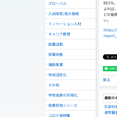
88.5
グローバル
よれば
入試改革/高大接続
どの勤
い。
イノベーション人材
https:/
キャリア教育
report
就職活動
授業改善
補助事業
地域活性化
戻る
その他
学修成果の可視化
最新の
授業拝見シリーズ
文部科
通常審
コロナ禍特集