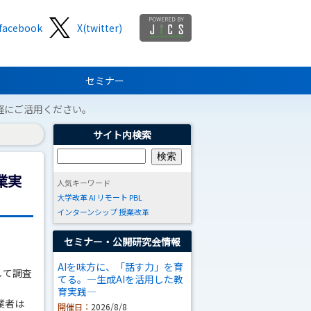
facebook
X(twitter)
セミナー
軽にご活用ください。
サイト内検索
業実
人気キーワード
大学改革
AI
リモート
PBL
インターンシップ
授業改革
セミナー・公開研究会情報
AIを味方に、「話す力」を育
して調査
てる。―生成AIを活用した教
育実践―
業者は
開催日：
2026/8/8