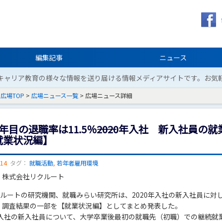
編集記事
ニュース
キャリア教育の様々な情報を送り届ける情報メディアサイトです。お気
広場TOP
>
広場ニュース一覧
> 広場ニュース詳細
年目の退職率は11.5％――2020年入社 新入社員の就
就業状況編】
/14
タグ：
就職活動
,
若年者雇用環境
：株式会社リクルート
クルートの研究機関、就職みらい研究所は、2020年入社の新入社員に対
。調査結果の一部を【就業状況編】としてまとめ発表した。
0年入社の新入社員について、大学卒業後最初の就職先（初職）での継続就