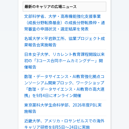
最新のキャリアの広場ニュース
文部科学省、大学・高専機能強化支援事業
（成長分野転換基金）の成長分野転換枠・通
常審査の申請状況・選定結果を発表
名城大学×平岩鉄工所、協業プロジェクト成
果報告会実施報告
日本女子大学、リカレント教育課程開設以来
初の「3コース合同ホームカミングデー」開
催報告
数理・データサイエンス・AI教育強化拠点コ
ンソーシアム関東ブロック、ワークショップ
「数理・データサイエンス・AI教育の高大連
携」を9月4日にオンライン開催
東京薬科大学生命科学部、2026年度PBL実
施報告
近畿大学、アメリカ・ロサンゼルスでの海外
キャリア研修を8月5日～24日に実施