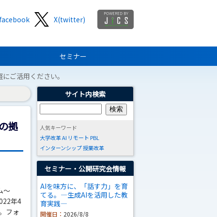
facebook
X(twitter)
セミナー
軽にご活用ください。
サイト内検索
の拠
人気キーワード
大学改革
AI
リモート
PBL
インターンシップ
授業改革
セミナー・公開研究会情報
AIを味方に、「話す力」を育
ム～
てる。―生成AIを活用した教
22年4
育実践―
。フォ
開催日：
2026/8/8