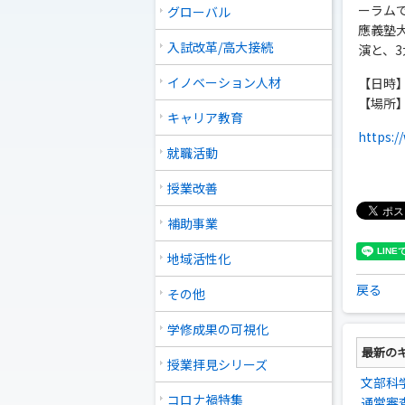
ーラム
グローバル
應義塾
入試改革/高大接続
演と、
イノベーション人材
【日時】 
【場所
キャリア教育
https:/
就職活動
授業改善
補助事業
地域活性化
戻る
その他
学修成果の可視化
最新の
授業拝見シリーズ
文部科
コロナ禍特集
通常審