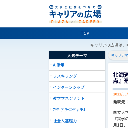
TOP
キャリアの広場は、
人気テーマ
キャリアの
AI活用
北海
リスキリング
点』
インターンシップ
2022/05
教学マネジメント
発表元
ｱｸﾃｨﾌﾞﾗｰﾆﾝｸﾞ/PBL
国立大
『実学
社会人基礎力
月1日