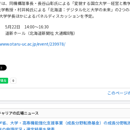
では、同機構理事長・長谷山彰氏による「変貌する国立大学―経営と教
大学教授・村井純氏による「北海道：デジタル化と大学の未来」の2つの
3大学学長ほかによるパネルディスカッションを予定。
5月22日 14:00～16:30
】 道新ホール（北海道新聞社 大通館8階）
/www.otaru-uc.ac.jp/event/239978/
このページ
キャリアの広場ニュース
学省、大学・高専機能強化支援事業（成長分野転換基金）の成長分野転
査の申請状況・選定結果を発表