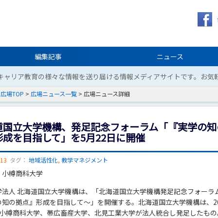
編集記事
ニュース
キャリア教育の様々な情報を送り届ける情報メディアサイトです。お気
広場TOP
>
広場ニュース一覧
> 広場ニュース詳細
道国立大学機構、発足記念フォーラム「『実学の知
形成を目指して」を5月22日に開催
/13
タグ：
地域活性化
,
教学マネジメント
：小樽商科大学
学法人 北海道国立大学機構は、「北海道国立大学機構発足記念フォーラ
の知の拠点』形成を目指して～」を開催する。北海道国立大学機構は、20
、小樽商科大学、帯広畜産大学、北見工業大学が法人統合し発足したもの