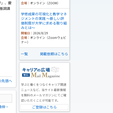
学」、慶
会場：
オンライン（ZOOM）
基調講
学修成果の可視化と教学マネ
ジメントの実践 ～新しい評
価制度が大学に求める取り組
みとは～
開催日：
2026/8/29
会場：
オンライン（Zoomウェビ
ナー）
一覧
掲載依頼はこちら
の先頭へ
学ぶと働くをつなぐキャリア関連
ニュースなど、当サイト最新情報
を無料のメールマガジンにてご確
認いただくことが可能です。
換枠・
ご登録はこちら