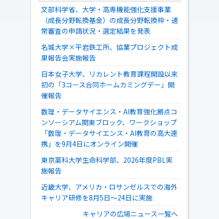
文部科学省、大学・高専機能強化支援事業
（成長分野転換基金）の成長分野転換枠・通
常審査の申請状況・選定結果を発表
名城大学×平岩鉄工所、協業プロジェクト成
果報告会実施報告
日本女子大学、リカレント教育課程開設以来
初の「3コース合同ホームカミングデー」開
催報告
数理・データサイエンス・AI教育強化拠点コ
ンソーシアム関東ブロック、ワークショップ
「数理・データサイエンス・AI教育の高大連
携」を9月4日にオンライン開催
東京薬科大学生命科学部、2026年度PBL実
施報告
近畿大学、アメリカ・ロサンゼルスでの海外
キャリア研修を8月5日～24日に実施
キャリアの広場ニュース一覧へ