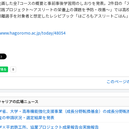
企画した全7コースの概要と事前事後学習用のしおりを発表。2件目の「
実践プロジェクト～アスリートの栄養上の課題を予防・改善～」では高
距離選手を対象者と想定したレシピブック「はごろもアスリートごはん
。
/www.hagoromo.ac.jp/today/48054
このページ
キャリアの広場ニュース
学省、大学・高専機能強化支援事業（成長分野転換基金）の成長分野転
査の申請状況・選定結果を発表
学×平岩鉄工所、協業プロジェクト成果報告会実施報告