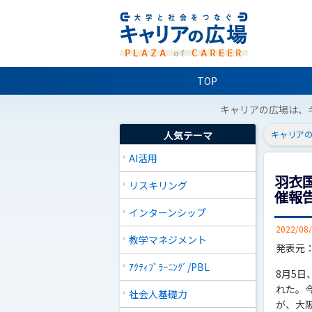
TOP
キャリアの広場は、
人気テーマ
キャリアの
AI活用
羽衣
リスキリング
催報
インターンシップ
2022/08
教学マネジメント
発表元
ｱｸﾃｨﾌﾞﾗｰﾆﾝｸﾞ/PBL
8月5
れた。
社会人基礎力
が、大阪