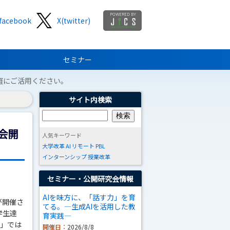
facebook
X(twitter)
セミナー
軽にご活用ください。
サイト内検索
会開
人気キーワード
大学改革
AI
リモート
PBL
インターンシップ
授業改革
セミナー・公開研究会情報
AIを味方に、「話す力」を育
が開催さ
てる。―生成AIを活用した教
学生達
育実践―
！」では
開催日：
2026/8/8