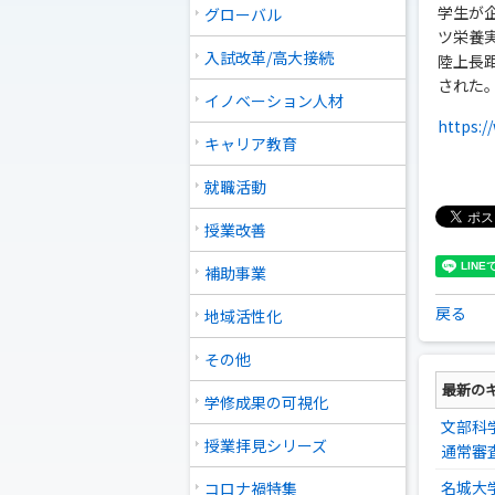
学生が
グローバル
ツ栄養
入試改革/高大接続
陸上長
された
イノベーション人材
https:/
キャリア教育
就職活動
授業改善
補助事業
戻る
地域活性化
その他
最新の
学修成果の可視化
文部科
授業拝見シリーズ
通常審
名城大
コロナ禍特集