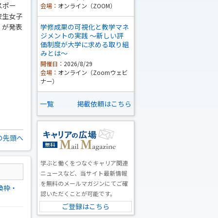
スポー
会場：
オンライン（ZOOM）
校生女子
」が発表
学修成果の可視化と教学マネ
ジメントの実践 ～新しい評
価制度が大学に求める取り組
みとは～
開催日：
2026/8/29
会場：
オンライン（Zoomウェビ
ナー）
一覧
掲載依頼はこちら
の先頭へ
学ぶと働くをつなぐキャリア関連
ニュースなど、当サイト最新情報
を無料のメールマガジンにてご確
換枠・
認いただくことが可能です。
ご登録はこちら