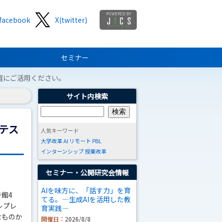
facebook
X(twitter)
セミナー
軽にご活用ください。
サイト内検索
テス
人気キーワード
大学改革
AI
リモート
PBL
インターンシップ
授業改革
セミナー・公開研究会情報
AIを味方に、「話す力」を育
号館4
てる。―生成AIを活用した教
レプレ
育実践―
なものか
開催日：
2026/8/8