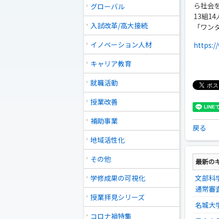
ら社会
グローバル
13組
入試改革/高大接続
「ワン
イノベーション人材
https:/
キャリア教育
就職活動
授業改善
補助事業
戻る
地域活性化
その他
最新の
学修成果の可視化
文部科
通常審
授業拝見シリーズ
名城大
コロナ禍特集