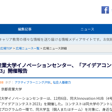
編集記事
ニュース
キャリア教育の様々な情報を送り届ける情報メディアサイトです。お気
広場TOP
>
広場ニュース一覧
> 広場ニュース詳細
産業大学イノベーションセンター、「アイデアコン
23」開催報告
/08
タグ：
アクティブラーニング/PBL
,
社会人基礎力
：京都産業大学
大学イノベーションセンターは、12月6日、同大Innovation HUB（4
「アイデアコンテスト2023」を開催した。コンテストは同大学のアント
成プログラムの一環で、同大学生（個人またはチーム）を対象に、身近