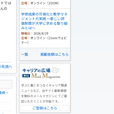
ストでは
会場：
オンライン（ZOOM）
さんの
学修成果の可視化と教学マネ
ジメントの実践 ～新しい評
価制度が大学に求める取り組
みとは～
開催日：
2026/8/29
会場：
オンライン（Zoomウェビ
ナー）
一覧
掲載依頼はこちら
の先頭へ
学ぶと働くをつなぐキャリア関連
ニュースなど、当サイト最新情報
換枠・
を無料のメールマガジンにてご確
認いただくことが可能です。
ご登録はこちら