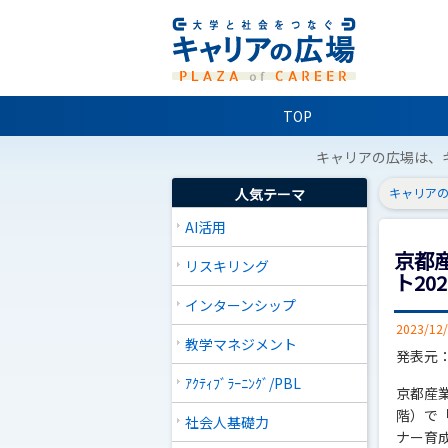
TOP
キャリアの広場は、
人気テーマ
キャリアの
AI活用
京都
リスキリング
ト20
インターンシップ
2023/12
教学マネジメント
発表元
ｱｸﾃｨﾌﾞﾗｰﾆﾝｸﾞ/PBL
京都産業
階）で
社会人基礎力
ナー育