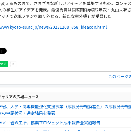
を変えるものまで、さまざまな新しいアイデアを募集するもの。コンテ
14人の学生がアイデアを発表。最優秀賞は国際関係学部2年次・丸山未夢
タッチで送風ファンを取り外せる、新たな室外機」が受賞した。
/www.kyoto-su.ac.jp/news/20231208_858_ideacon.html
このページ
キャリアの広場ニュース
学省、大学・高専機能強化支援事業（成長分野転換基金）の成長分野転
査の申請状況・選定結果を発表
学×平岩鉄工所、協業プロジェクト成果報告会実施報告