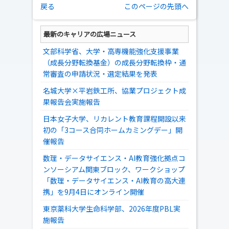
戻る
このページの先頭へ
最新のキャリアの広場ニュース
文部科学省、大学・高専機能強化支援事業
（成長分野転換基金）の成長分野転換枠・通
常審査の申請状況・選定結果を発表
名城大学×平岩鉄工所、協業プロジェクト成
果報告会実施報告
日本女子大学、リカレント教育課程開設以来
初の「3コース合同ホームカミングデー」開
催報告
数理・データサイエンス・AI教育強化拠点コ
ンソーシアム関東ブロック、ワークショップ
「数理・データサイエンス・AI教育の高大連
携」を9月4日にオンライン開催
東京薬科大学生命科学部、2026年度PBL実
施報告