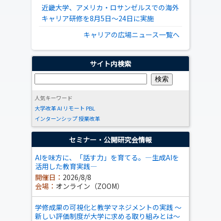
近畿大学、アメリカ・ロサンゼルスでの海外
キャリア研修を8月5日～24日に実施
キャリアの広場ニュース一覧へ
サイト内検索
人気キーワード
大学改革
AI
リモート
PBL
インターンシップ
授業改革
セミナー・公開研究会情報
AIを味方に、「話す力」を育てる。―生成AIを
活用した教育実践―
開催日：
2026/8/8
会場：
オンライン（ZOOM）
学修成果の可視化と教学マネジメントの実践 ～
新しい評価制度が大学に求める取り組みとは～