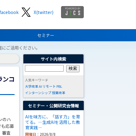
facebook
X(twitter)
セミナー
軽にご活用ください。
サイト内検索
ランコ
人気キーワード
大学改革
AI
リモート
PBL
インターンシップ
授業改革
セミナー・公開研究会情報
AIを味方に、「話す力」を育
ンのハ
てる。―生成AIを活用した教
でも応募
育実践―
。審査
開催日：
2026/8/8