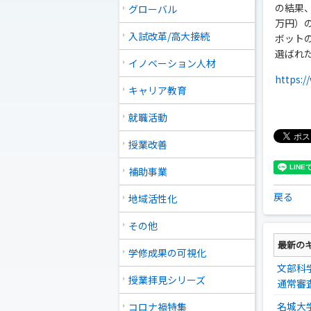
の結果、
グローバル
万円）
入試改革/高大接続
ボット
選ばれ
イノベーション人材
https:/
キャリア教育
就職活動
授業改善
補助事業
戻る
地域活性化
その他
最新の
学修成果の可視化
文部科
授業拝見シリーズ
通常審
名城大
コロナ禍特集