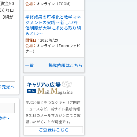
賞金50
会場：
オンライン（ZOOM）
草刈りロ
）3組が
学修成果の可視化と教学マネ
ジメントの実践 ～新しい評
価制度が大学に求める取り組
みとは～
開催日：
2026/8/29
会場：
オンライン（Zoomウェビ
ナー）
一覧
掲載依頼はこちら
の先頭へ
学ぶと働くをつなぐキャリア関連
ニュースなど、当サイト最新情報
を無料のメールマガジンにてご確
換枠・
認いただくことが可能です。
ご登録はこちら