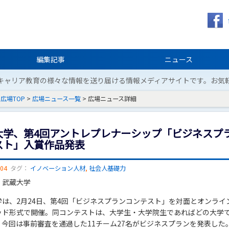
編集記事
ニュース
キャリア教育の様々な情報を送り届ける情報メディアサイトです。お気
広場TOP
>
広場ニュース一覧
> 広場ニュース詳細
大学、第4回アントレプレナーシップ「ビジネスプ
スト」入賞作品発表
/04
タグ：
イノベーション人材
,
社会人基礎力
：武蔵大学
学は、2月24日、第4回「ビジネスプランコンテスト」を対面とオンライ
ッド形式で開催。同コンテストは、大学生・大学院生であればどの大学
、今回は事前審査を通過した11チーム27名がビジネスプランを発表した