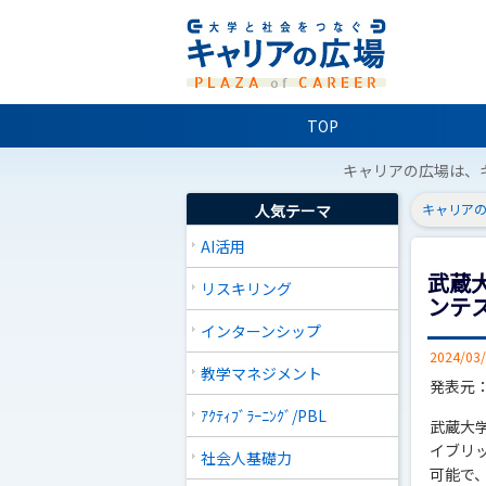
TOP
キャリアの広場は、
人気テーマ
キャリアの
AI活用
武蔵
リスキリング
ンテ
インターンシップ
2024/03
教学マネジメント
発表元
ｱｸﾃｨﾌﾞﾗｰﾆﾝｸﾞ/PBL
武蔵大
イブリ
社会人基礎力
可能で