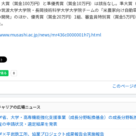
大賞（賞金100万円）と準優秀賞（賞金10万円）は該当なし。準大賞（
の筑波大学大学院・長岡技術科学大学大学院チームの「米農家向け自動
の開発」のほか、優秀賞（賞金20万円）1組、審査員特別賞（賞金5万円
た。
/www.musashi.ac.jp/news/mr436c0000001h7j.html
このページ
キャリアの広場ニュース
学省、大学・高専機能強化支援事業（成長分野転換基金）の成長分野転
査の申請状況・選定結果を発表
学×平岩鉄工所、協業プロジェクト成果報告会実施報告