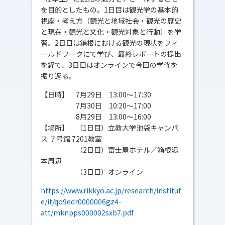
を目的としたもの。1日目は観光学の基本的
視座・考え方（観光と地域社会・観光の歴史
と現在・観光と文化・観光対象と行動）を学
習。2日目は箱根における観光の現状をフィ
ールドワークにて学び、最終レポートの提出
を経て、3日目はオンラインで今回の学修を
振り返る。
【日時】 7月29日 13:00～17:30
7月30日 10:20～17:00
8月29日 13:00～16:00
【場所】 （1日目）立教大学池袋キャンパ
ス ７号館 7201教室
（2日目）富士屋ホテル／箱根湯
本周辺
（3日目）オンライン
https://www.rikkyo.ac.jp/research/institut
e/it/qo9edr0000006gz4-
att/mknpps000002sxb7.pdf