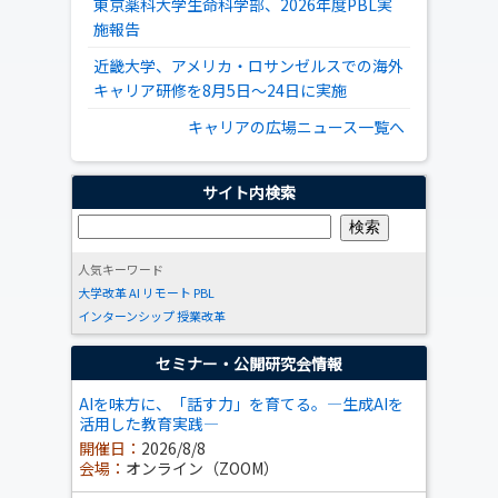
東京薬科大学生命科学部、2026年度PBL実
施報告
近畿大学、アメリカ・ロサンゼルスでの海外
キャリア研修を8月5日～24日に実施
キャリアの広場ニュース一覧へ
サイト内検索
人気キーワード
大学改革
AI
リモート
PBL
インターンシップ
授業改革
セミナー・公開研究会情報
AIを味方に、「話す力」を育てる。―生成AIを
活用した教育実践―
開催日：
2026/8/8
会場：
オンライン（ZOOM）