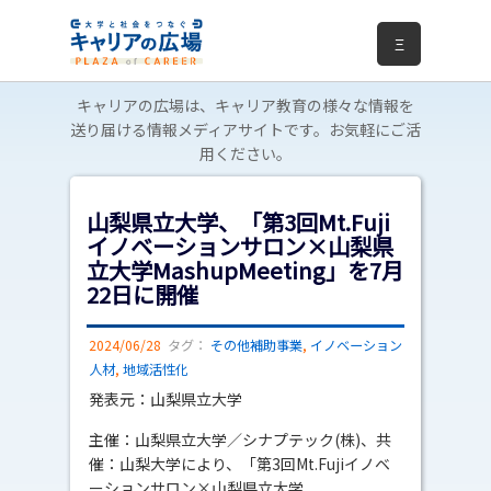
Ξ
キャリアの広場は、キャリア教育の様々な情報を
送り届ける情報メディアサイトです。お気軽にご活
用ください。
山梨県立大学、「第3回Mt.Fuji
イノベーションサロン×山梨県
立大学MashupMeeting」を7月
22日に開催
2024/06/28
タグ：
その他補助事業
,
イノベーション
人材
,
地域活性化
発表元：山梨県立大学
主催：山梨県立大学／シナプテック(株)、共
催：山梨大学により、「第3回Mt.Fujiイノベ
ーションサロン×山梨県立大学