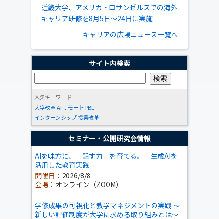
近畿大学、アメリカ・ロサンゼルスでの海外
キャリア研修を8月5日～24日に実施
キャリアの広場ニュース一覧へ
サイト内検索
人気キーワード
大学改革
AI
リモート
PBL
インターンシップ
授業改革
セミナー・公開研究会情報
AIを味方に、「話す力」を育てる。―生成AIを
活用した教育実践―
開催日：
2026/8/8
会場：
オンライン（ZOOM）
学修成果の可視化と教学マネジメントの実践 ～
新しい評価制度が大学に求める取り組みとは～