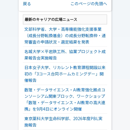
戻る
このページの先頭へ
最新のキャリアの広場ニュース
文部科学省、大学・高専機能強化支援事業
（成長分野転換基金）の成長分野転換枠・通
常審査の申請状況・選定結果を発表
名城大学×平岩鉄工所、協業プロジェクト成
果報告会実施報告
日本女子大学、リカレント教育課程開設以来
初の「3コース合同ホームカミングデー」開
催報告
数理・データサイエンス・AI教育強化拠点コ
ンソーシアム関東ブロック、ワークショップ
「数理・データサイエンス・AI教育の高大連
携」を9月4日にオンライン開催
東京薬科大学生命科学部、2026年度PBL実
施報告