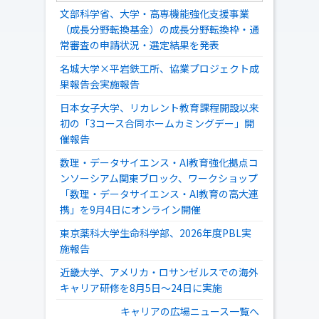
文部科学省、大学・高専機能強化支援事業
（成長分野転換基金）の成長分野転換枠・通
常審査の申請状況・選定結果を発表
名城大学×平岩鉄工所、協業プロジェクト成
果報告会実施報告
日本女子大学、リカレント教育課程開設以来
初の「3コース合同ホームカミングデー」開
催報告
数理・データサイエンス・AI教育強化拠点コ
ンソーシアム関東ブロック、ワークショップ
「数理・データサイエンス・AI教育の高大連
携」を9月4日にオンライン開催
東京薬科大学生命科学部、2026年度PBL実
施報告
近畿大学、アメリカ・ロサンゼルスでの海外
キャリア研修を8月5日～24日に実施
キャリアの広場ニュース一覧へ