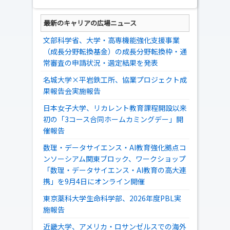
最新のキャリアの広場ニュース
文部科学省、大学・高専機能強化支援事業
（成長分野転換基金）の成長分野転換枠・通
常審査の申請状況・選定結果を発表
名城大学×平岩鉄工所、協業プロジェクト成
果報告会実施報告
日本女子大学、リカレント教育課程開設以来
初の「3コース合同ホームカミングデー」開
催報告
数理・データサイエンス・AI教育強化拠点コ
ンソーシアム関東ブロック、ワークショップ
「数理・データサイエンス・AI教育の高大連
携」を9月4日にオンライン開催
東京薬科大学生命科学部、2026年度PBL実
施報告
近畿大学、アメリカ・ロサンゼルスでの海外