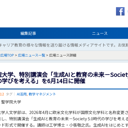
編集記事
ニュース
キャリア教育の様々な情報を送り届ける情報メディアサイトです。お気
広場TOP
>
広場ニュース一覧
> 広場ニュース詳細
大学、特別講演会「生成AIと教育の未来－Society 
の学びを考える」を6月14日に開催
/12
タグ：
AI活用
,
教学マネジメント
：聖学院大学
大学人文学部は、2026年4月に欧米文化学科が国際文化学科と名称変更
し、特別講演会「生成AIと教育の未来－Society 5.0時代の学びを考え
ッド形式で開催する。講師は工学博士・小張敬之氏。生成AIをはじめと