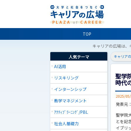
TOP
キャリアの広場は、
人気テーマ
キャリアの
AI活用
聖学院
リスキリング
時代
インターンシップ
2025/05
教学マネジメント
発表元
ｱｸﾃｨﾌﾞﾗｰﾆﾝｸﾞ/PBL
聖学院
とを記念
社会人基礎力
イブリ