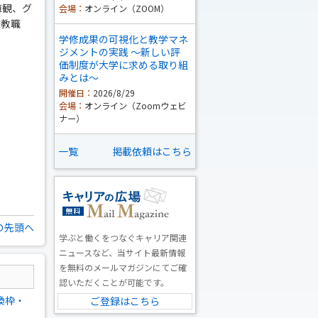
値観、グ
会場：
オンライン（ZOOM）
校教職
学修成果の可視化と教学マネ
ジメントの実践 ～新しい評
価制度が大学に求める取り組
みとは～
開催日：
2026/8/29
会場：
オンライン（Zoomウェビ
ナー）
一覧
掲載依頼はこちら
の先頭へ
学ぶと働くをつなぐキャリア関連
ニュースなど、当サイト最新情報
を無料のメールマガジンにてご確
認いただくことが可能です。
換枠・
ご登録はこちら