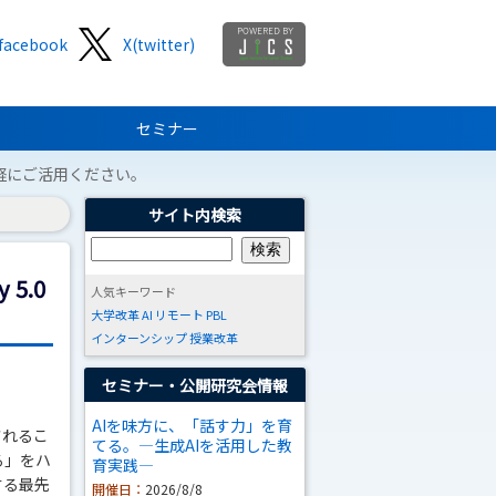
facebook
X(twitter)
セミナー
軽にご活用ください。
サイト内検索
5.0
人気キーワード
大学改革
AI
リモート
PBL
インターンシップ
授業改革
セミナー・公開研究会情報
AIを味方に、「話す力」を育
されるこ
てる。―生成AIを活用した教
る」をハ
育実践―
する最先
開催日：
2026/8/8