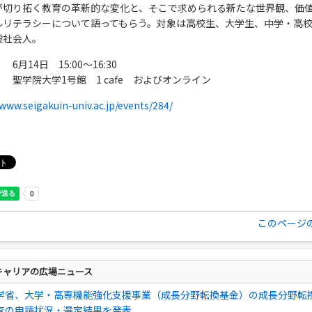
が切り拓く教育の革新的な変化と、そこで求められる新たな世界観、価
ルリテラシーについて語ってもらう。対象は高校生、大学生、中学・高
般社会人。
6月14日 15:00～16:30
 聖学院大学1号館 1 cafe およびオンライン
/www.seigakuin-univ.ac.jp/events/284/
このページ
キャリアの広場ニュース
学省、大学・高専機能強化支援事業（成長分野転換基金）の成長分野転
査の申請状況・選定結果を発表