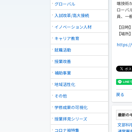
端技術
グローバル
ローバ
入試改革/高大接続
員、一
イノベーション人材
【日時】 
【場所】
キャリア教育
https:/
就職活動
授業改善
補助事業
地域活性化
戻る
その他
学修成果の可視化
最新の
授業拝見シリーズ
文部科
コロナ禍特集
通常審