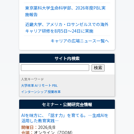
東京薬科大学生命科学部、2026年度PBL実
施報告
近畿大学、アメリカ・ロサンゼルスでの海外
キャリア研修を8月5日～24日に実施
キャリアの広場ニュース一覧へ
サイト内検索
人気キーワード
大学改革
AI
リモート
PBL
インターンシップ
授業改革
セミナー・公開研究会情報
AIを味方に、「話す力」を育てる。―生成AIを
活用した教育実践―
開催日：
2026/8/8
会場：
オンライン（ZOOM）