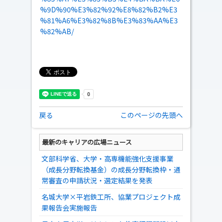
%9D%90%E3%82%92%E8%82%B2%E3
%81%A6%E3%82%8B%E3%83%AA%E3
%82%AB/
戻る
このページの先頭へ
最新のキャリアの広場ニュース
文部科学省、大学・高専機能強化支援事業
（成長分野転換基金）の成長分野転換枠・通
常審査の申請状況・選定結果を発表
名城大学×平岩鉄工所、協業プロジェクト成
果報告会実施報告