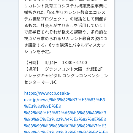
リカレント教育エコシステム構築支援事業に
採択された「IoC型リカレント教育エコシス
テム構想プロジェクト」の総括として開催す
るもの。社会人が学び直しを活用していく上
で産学官それぞれが抱える課題や、多角的な
視点から求められるリカレント教育の姿につ
き議論する。6つの講演とパネルディスカッ
ションを予定。
【日時】 3月4日 13:30～17:00
【場所】 グランフロント大阪 北館B2F
ナレッジキャピタル コングレコンベンション
センター ホールC
https://www.ccb.osaka-
u.ac.jp/news/%E3%82%B7%E3%83%B3
%E3%83%9D%E3
%82%B8%E3%82%A6%E3%83%A0%E3
%80%8C%E3%82%A4%E3%83%8E%E3
%83%99%E3%83%BC%E3%82%B7%E3
%83%A7%E3%83%B3%E4%BA%BA%E6