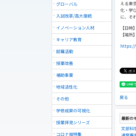
える東
グローバル
化・学
入試改革/高大接続
に、そ
イノベーション人材
【日時】 
【場所】 
キャリア教育
https:/
就職活動
授業改善
補助事業
地域活性化
戻る
その他
学修成果の可視化
最新の
授業拝見シリーズ
文部科
コロナ禍特集
通常審