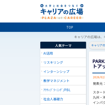
TOP
キャリアの広場は、
人気テーマ
キャリアの
AI活用
PA
リスキリング
トア
インターンシップ
2026/02
教学マネジメント
発表元：
ｱｸﾃｨﾌﾞﾗｰﾆﾝｸﾞ/PBL
スター
九州・沖
社会人基礎力
インパ