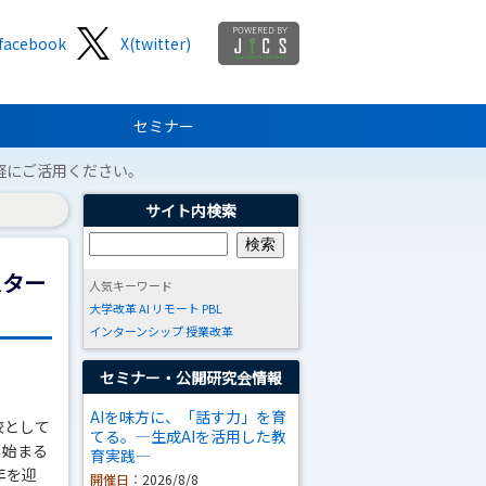
facebook
X(twitter)
セミナー
軽にご活用ください。
サイト内検索
スター
人気キーワード
大学改革
AI
リモート
PBL
インターンシップ
授業改革
セミナー・公開研究会情報
AIを味方に、「話す力」を育
校として
てる。―生成AIを活用した教
ら始まる
育実践―
年を迎
開催日：
2026/8/8