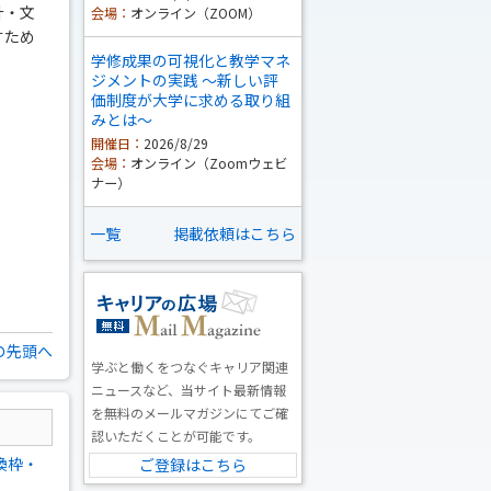
計・文
会場：
オンライン（ZOOM）
すため
学修成果の可視化と教学マネ
ジメントの実践 ～新しい評
価制度が大学に求める取り組
みとは～
開催日：
2026/8/29
会場：
オンライン（Zoomウェビ
ナー）
一覧
掲載依頼はこちら
の先頭へ
学ぶと働くをつなぐキャリア関連
ニュースなど、当サイト最新情報
を無料のメールマガジンにてご確
認いただくことが可能です。
換枠・
ご登録はこちら