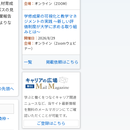
人材育成
会場：
オンライン（ZOOM）
パスの見
業報告
学修成果の可視化と教学マネ
ジメントの実践 ～新しい評
よりな
価制度が大学に求める取り組
みとは～
開催日：
2026/8/29
会場：
オンライン（Zoomウェビ
ナー）
一覧
掲載依頼はこちら
の先頭へ
学ぶと働くをつなぐキャリア関連
ニュースなど、当サイト最新情報
を無料のメールマガジンにてご確
認いただくことが可能です。
換枠・
ご登録はこちら