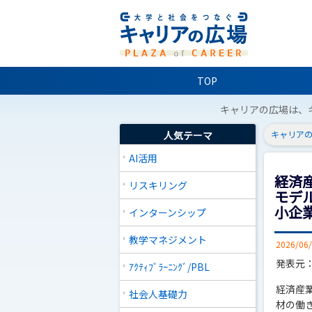
TOP
キャリアの広場は、
人気テーマ
キャリアの
AI活用
経済
リスキリング
モデ
小企
インターンシップ
教学マネジメント
2026/06
発表元
ｱｸﾃｨﾌﾞﾗｰﾆﾝｸﾞ/PBL
経済産
社会人基礎力
材の働