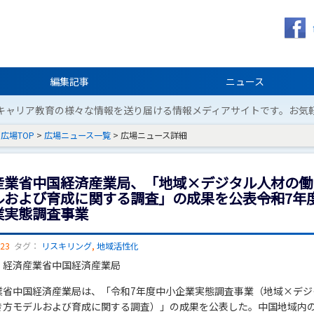
編集記事
ニュース
キャリア教育の様々な情報を送り届ける情報メディアサイトです。お気
広場TOP
>
広場ニュース一覧
> 広場ニュース詳細
産業省中国経済産業局、「地域×デジタル人材の働
ルおよび育成に関する調査」の成果を公表――令和7年
業実態調査事業
/23
タグ：
リスキリング
,
地域活性化
：経済産業省中国経済産業局
業省中国経済産業局は、「令和7年度中小企業実態調査事業（地域×デジ
き方モデルおよび育成に関する調査）」の成果を公表した。中国地域内の