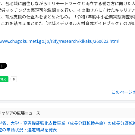
て、各地域に居住しながらITリモートワークと両立する働き方に向けた
就労マッチングの実現可能性調査を行い、その働き方に向けたキャリア
と、育成支援の仕組みをまとめたもの。「令和7年度中小企業実態調査事
、これを踏まえまとめた「地域×デジタル人材育成ガイドブック」の2部
/www.chugoku.meti.go.jp/r8fy/research/kikaku/260623.html
このページ
キャリアの広場ニュース
学省、大学・高専機能強化支援事業（成長分野転換基金）の成長分野転
査の申請状況・選定結果を発表