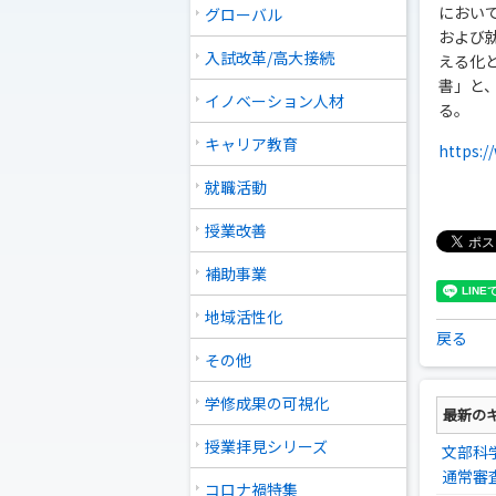
におい
グローバル
および
入試改革/高大接続
える化
書」と
イノベーション人材
る。
キャリア教育
https:/
就職活動
授業改善
補助事業
地域活性化
戻る
その他
学修成果の可視化
最新の
授業拝見シリーズ
文部科
通常審
コロナ禍特集