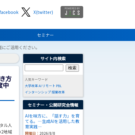
facebook
X(twitter)
セミナー
軽にご活用ください。
サイト内検索
き方
人気キーワード
度中
大学改革
AI
リモート
PBL
インターンシップ
授業改革
セミナー・公開研究会情報
AIを味方に、「話す力」を育
てる。―生成AIを活用した教
タル人
育実践―
2地域
開催日：
2026/8/8