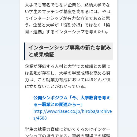
大手でも有名でもない企業と、銘柄大学でな
い学生のマッチング精度を高めるには、やは
りインターンシップが有力な方法であると思
う。企業と大学が「役割分担」ではなく「協
同・連携」するインターシップを考えたい。
インターンシップ事業の新たな試み
と成果検証
企業が評価する人材と大学での成績との間に
は乖離が存在し、大学の学業成績を高める努
力は、こと就業力育成においてはほとんど役
に立たないことがわかっている。
公開シンポジウム「今、大学教育を考え
る－職業との関連から－」
http://www.riasec.co.jp/hiroba/archive
s/4608
学生の就業力育成に効いてくるのはインター
ンシップのほうである。筆者の現場での経験