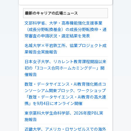
最新のキャリアの広場ニュース
文部科学省、大学・高専機能強化支援事業
（成長分野転換基金）の成長分野転換枠・通
常審査の申請状況・選定結果を発表
名城大学×平岩鉄工所、協業プロジェクト成
果報告会実施報告
日本女子大学、リカレント教育課程開設以来
初の「3コース合同ホームカミングデー」開
催報告
数理・データサイエンス・AI教育強化拠点コ
ンソーシアム関東ブロック、ワークショップ
「数理・データサイエンス・AI教育の高大連
携」を9月4日にオンライン開催
東京薬科大学生命科学部、2026年度PBL実
施報告
近畿大学、アメリカ・ロサンゼルスでの海外