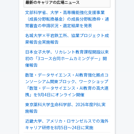
最新のキャリアの広場ニュース
文部科学省、大学・高専機能強化支援事業
（成長分野転換基金）の成長分野転換枠・通
常審査の申請状況・選定結果を発表
名城大学×平岩鉄工所、協業プロジェクト成
果報告会実施報告
日本女子大学、リカレント教育課程開設以来
初の「3コース合同ホームカミングデー」開
催報告
数理・データサイエンス・AI教育強化拠点コ
ンソーシアム関東ブロック、ワークショップ
「数理・データサイエンス・AI教育の高大連
携」を9月4日にオンライン開催
東京薬科大学生命科学部、2026年度PBL実
施報告
近畿大学、アメリカ・ロサンゼルスでの海外
キャリア研修を8月5日～24日に実施