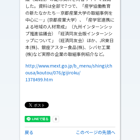
した。資料は全部で7つで、「産学協働教育
の新たなかたち―京都産業大学の取組事例を
中心に―」(京都産業大学）、「産学官連携に
よる地域の人材育成」（九州インターンシッ
プ推進協議会）「経済同友会版インターンシ
ップについて」（経済同友会）ほか、JR東日
本(株)、銀座アスター食品(株)、シバセ工業
(株)など実際の企業の取組事例紹介など。
http://www.mext.go.jp/b_menu/shingi/ch
ousa/koutou/076/gijiroku/
1378499.htm
戻る
このページの先頭へ