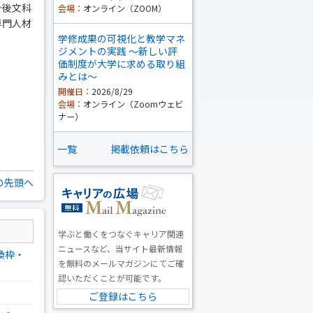
今後文科
会場：
オンライン（ZOOM）
専門人材
学修成果の可視化と教学マネ
ジメントの実践 ～新しい評
価制度が大学に求める取り組
みとは～
開催日：
2026/8/29
会場：
オンライン（Zoomウェビ
ナー）
一覧
掲載依頼はこちら
の先頭へ
学ぶと働くをつなぐキャリア関連
ニュースなど、当サイト最新情報
換枠・
を無料のメールマガジンにてご確
認いただくことが可能です。
ご登録はこちら