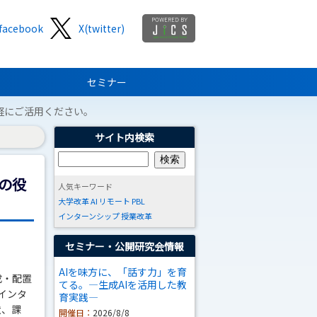
facebook
X(twitter)
セミナー
軽にご活用ください。
サイト内検索
の役
人気キーワード
大学改革
AI
リモート
PBL
インターンシップ
授業改革
セミナー・公開研究会情報
AIを味方に、「話す力」を育
成・配置
てる。―生成AIを活用した教
インタ
育実践―
状、課
開催日：
2026/8/8