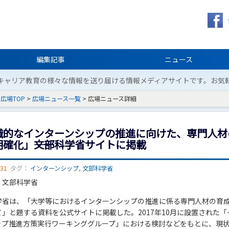
編集記事
ニュース
キャリア教育の様々な情報を送り届ける情報メディアサイトです。お気
広場TOP
>
広場ニュース一覧
> 広場ニュース詳細
織的なインターンシップの推進に向けた、専門人材
確化」――文部科学省サイトに掲載
/31
タグ：
インターンシップ
,
文部科学省
：文部科学省
学省は、「大学等におけるインターンシップの推進に係る専門人材の育
て」と題する資料を公式サイトに掲載した。2017年10月に設置された「
ップ推進方策実行ワーキンググループ」における検討などをもとに、現