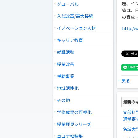
題、イ
グローバル
省は、
入試改革/高大接続
の育成
イノベーション人材
http:/
キャリア教育
就職活動
授業改善
補助事業
戻る
地域活性化
その他
最新の
学修成果の可視化
文部科
通常審
授業拝見シリーズ
名城大
コロナ禍特集