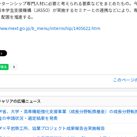
ンターンシップ専門人材に必要と考えられる要素などをまとめたもの。
日本学生支援機構（JASSO）が実施するセミナーとの連携などにより、
・配置を推進する。
/www.mext.go.jp/b_menu/internship/1405622.htm
このページ
キャリアの広場ニュース
学省、大学・高専機能強化支援事業（成長分野転換基金）の成長分野転
査の申請状況・選定結果を発表
学×平岩鉄工所、協業プロジェクト成果報告会実施報告