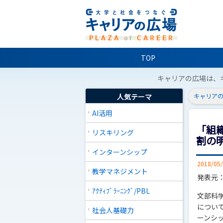
TOP
キャリアの広場は、
人気テーマ
キャリアの
AI活用
「組
リスキリング
割の明
インターンシップ
2018/05
教学マネジメント
発表元
ｱｸﾃｨﾌﾞﾗｰﾆﾝｸﾞ/PBL
文部科
につい
社会人基礎力
ーンシ