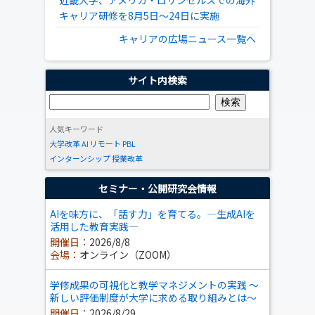
近畿大学、アメリカ・ロサンゼルスでの海外
キャリア研修を8月5日～24日に実施
キャリアの広場ニュース一覧へ
サイト内検索
人気キーワード
大学改革
AI
リモート
PBL
インターンシップ
授業改革
セミナー・公開研究会情報
AIを味方に、「話す力」を育てる。―生成AIを
活用した教育実践―
開催日：
2026/8/8
会場：
オンライン（ZOOM）
学修成果の可視化と教学マネジメントの実践 ～
新しい評価制度が大学に求める取り組みとは～
開催日：
2026/8/29