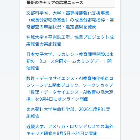
最新のキャリアの広場ニュース
文部科学省、大学・高専機能強化支援事業
（成長分野転換基金）の成長分野転換枠・通
常審査の申請状況・選定結果を発表
名城大学×平岩鉄工所、協業プロジェクト成
果報告会実施報告
日本女子大学、リカレント教育課程開設以来
初の「3コース合同ホームカミングデー」開
催報告
数理・データサイエンス・AI教育強化拠点コ
ンソーシアム関東ブロック、ワークショップ
「数理・データサイエンス・AI教育の高大連
携」を9月4日にオンライン開催
東京薬科大学生命科学部、2026年度PBL実
施報告
近畿大学、アメリカ・ロサンゼルスでの海外
キャリア研修を8月5日～24日に実施