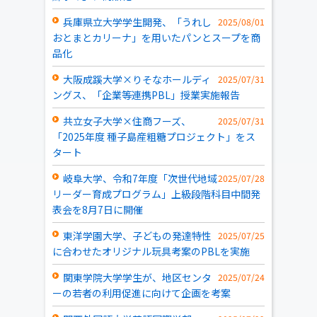
兵庫県立大学学生開発、「うれし
2025/08/01
おとまとカリーナ」を用いたパンとスープを商
品化
大阪成蹊大学×りそなホールディ
2025/07/31
ングス、「企業等連携PBL」授業実施報告
共立女子大学×住商フーズ、
2025/07/31
「2025年度 種子島産粗糖プロジェクト」をス
タート
岐阜大学、令和7年度「次世代地域
2025/07/28
リーダー育成プログラム」上級段階科目中間発
表会を8月7日に開催
東洋学園大学、子どもの発達特性
2025/07/25
に合わせたオリジナル玩具考案のPBLを実施
関東学院大学学生が、地区センタ
2025/07/24
ーの若者の利用促進に向けて企画を考案