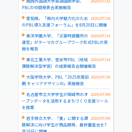
関西外国語大学英語国際学部、
2025/07/22
PBLの中間発表会実施報告
愛知県、「県内大学魅力化のため
2025/07/18
のPBL導入支援フォーラム」を8月20日に開催
東洋学園大学、「災害時避難所の
2025/07/14
運営」がテーマのグループワーク形式PBLの実
施を報告
東北工業大学、登米市PBL（地域
2025/07/14
課題解決型学習）の成果報告会開催報告
大阪学院大学、PBL「2025年度前
2025/07/10
期 キャリアデザインIII」実施報告
名古屋市立大学学生が岡崎市のオ
2025/07/09
ープンデータを活用するまちづくり支援ツール
を提案
岩手県立大学、「食」に関する課
2025/07/09
題解決に向け学生が商品開発、最終審査会を7
月16日に開催