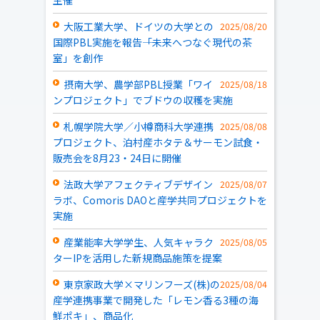
主催
大阪工業大学、ドイツの大学との
2025/08/20
国際PBL実施を報告――「未来へつなぐ現代の茶
室」を創作
摂南大学、農学部PBL授業「ワイ
2025/08/18
ンプロジェクト」でブドウの収穫を実施
札幌学院大学／小樽商科大学連携
2025/08/08
プロジェクト、泊村産ホタテ＆サーモン試食・
販売会を8月23・24日に開催
法政大学アフェクティブデザイン
2025/08/07
ラボ、Comoris DAOと産学共同プロジェクトを
実施
産業能率大学学生、人気キャラク
2025/08/05
ターIPを活用した新規商品施策を提案
東京家政大学×マリンフーズ(株)の
2025/08/04
産学連携事業で開発した「レモン香る3種の海
鮮ポキ」、商品化