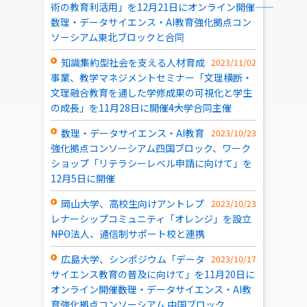
術の教育利活用」を12月21日にオンライン開催――
数理・データサイエンス・AI教育強化拠点コン
ソーシアム東北ブロックと合同
知識集約型社会を支える人材育成
2023/11/02
事業、教学マネジメントセミナー「文理横断・
文理融合教育を通した学修成果の可視化と学生
の成長」を11月28日に開催――4大学合同主催
数理・データサイエンス・AI教育
2023/10/23
強化拠点コンソーシアム四国ブロック、ワーク
ショップ「リテラシーレベル申請に向けて」を
12月5日に開催
岡山大学、高校生向けアントレプ
2023/10/23
レナーシップコミュニティ「オレンジ」を設立
――NPO法人、通信制サポート校と連携
広島大学、シンポジウム「データ
2023/10/17
サイエンス教育の普及に向けて」を11月20日に
オンライン開催――数理・データサイエンス・AI教
育強化拠点コンソーシアム 中国ブロック