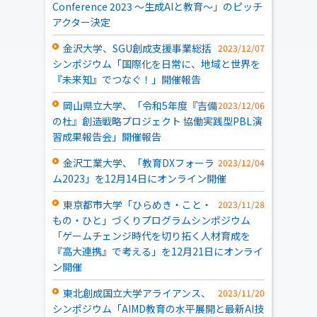
Conference 2023 ～生成AIと教育～」のピッチ
アクター決定
金沢大学、SGU創成支援事業総括
2023/12/07
シンポジウム「国際化を日常に、地域と世界を
『未来知』でつなぐ！」開催報告
岡山県立大学、「令和5年度『吉備
2023/12/06
の杜』創造戦略プロジェクト 協働実践型PBL演
習成果報告会」開催報告
金沢工業大学、「教育DXフォーラ
2023/12/04
ム2023」を12月14日にオンライン開催
東京都市大学「ひらめき・こと・
2023/11/28
もの・ひと」づくりプログラムシンポジウム
「ゲームチェンジ時代を切り拓く人材育成を
『高大連携』で考える」を12月21日にオンライ
ン開催
東北創成国立大学アライアンス、
2023/11/20
シンポジウム「AIMD教育の水平展開と最新AI技