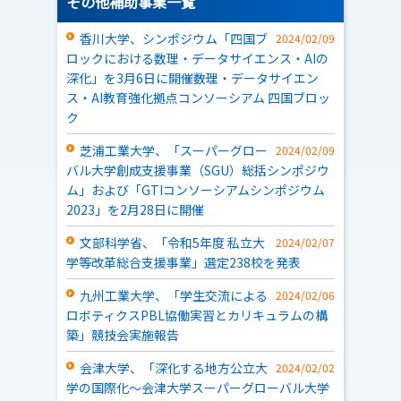
その他補助事業一覧
香川大学、シンポジウム「四国ブ
2024/02/09
ロックにおける数理・データサイエンス・AIの
深化」を3月6日に開催――数理・データサイエン
ス・AI教育強化拠点コンソーシアム 四国ブロッ
ク
芝浦工業大学、「スーパーグロー
2024/02/09
バル大学創成支援事業（SGU）総括シンポジウ
ム」および「GTIコンソーシアムシンポジウム
2023」を2月28日に開催
文部科学省、「令和5年度 私立大
2024/02/07
学等改革総合支援事業」選定238校を発表
九州工業大学、「学生交流による
2024/02/06
ロボティクスPBL協働実習とカリキュラムの構
築」競技会実施報告
会津大学、「深化する地方公立大
2024/02/02
学の国際化～会津大学スーパーグローバル大学