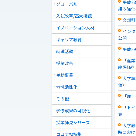
平成2
グローバル
組み強化
入試改革/高大接続
文部科
イノベーション人材
インタ
公開
キャリア教育
平成2
就職活動
「産業
授業改善
終評価を
補助事業
大学卒
値）
地域活性化
「理工
その他
「トビ
学修成果の可視化
表
授業拝見シリーズ
大学教
時におけ
コロナ禍特集