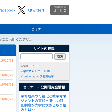
facebook
X(twitter)
セミナー
軽にご活用ください。
サイト内検索
016/10/28
人気キーワード
大学改革
AI
リモート
PBL
016/09/29
インターンシップ
授業改革
016/09/23
セミナー・公開研究会情報
学修成果の可視化と教学マネ
016/09/23
ジメントの実践 ～新しい評
価制度が大学に求める取り組
みとは～