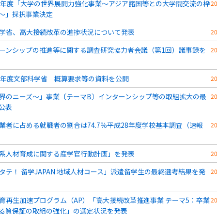
8年度「大学の世界展開力強化事業～アジア諸国等との大学間交流の枠
2
～」採択事業決定
学省、高大接続改革の進捗状況について発表
2
ーンシップの推進等に関する調査研究協力者会議（第1回）議事録を
2
9年度文部科学省 概算要求等の資料を公開
2
界のニーズ～」事業〔テーマB〕インターンシップ等の取組拡大の最
2
公表
業者に占める就職者の割合は74.7％――平成28年度学校基本調査（速報
2
系人材育成に関する産学官行動計画」を発表
2
タテ！ 留学JAPAN 地域人材コース」派遣留学生の最終選考結果を発
2
育再生加速プログラム（AP）「高大接続改革推進事業 テーマ5：卒業
2
る質保証の取組の強化」の選定状況を発表