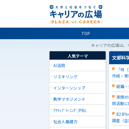
TOP
キャリアの広場は、
人気テーマ
文部科
AI活用
「地（
作成・発
リスキリング
就職・
インターンシップ
実際の
教学マネジメント
用活動に
ｱｸﾃｨﾌﾞﾗｰﾆﾝｸﾞ/PBL
82.
調査（企
社会人基礎力