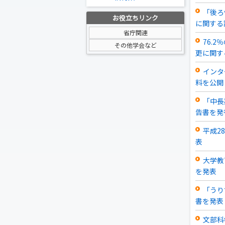
「後ろ
お役立ちリンク
に関する
省庁関連
76.
その他学会など
更に関す
インタ
料を公開
「中長
告書を発
平成2
表
大学教
を発表
「うり
書を発表
文部科