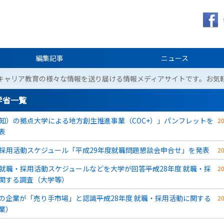
編集記事
ニュース
キャリア教育の様々な情報を送り届ける情報メディアサイトです。お気
学省一覧
知）の拠点大学による地方創生推進事業（COC+）」パンフレットを
2
表
採用活動スケジュール「平成29年度就職問題懇談会申合せ」を発表
2
就職・採用活動スケジュールなどを大学が回答――平成28年度 就職・採
2
関する調査（大学等）
8％の企業が「売り手市場」と認識――平成28年度 就職・採用活動に関する
2
業）