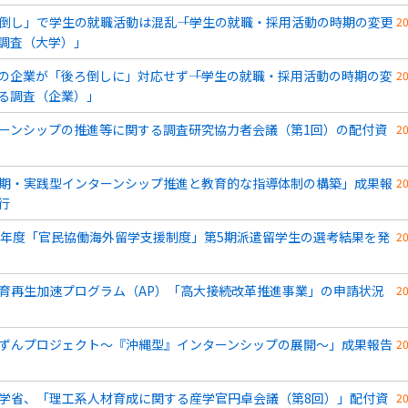
倒し」で学生の就職活動は混乱――「学生の就職・採用活動の時期の変更
2
調査（大学）」
2％の企業が「後ろ倒しに」対応せず――「学生の就職・採用活動の時期の変
2
る調査（企業）」
ーンシップの推進等に関する調査研究協力者会議（第1回）の配付資
2
期・実践型インターンシップ推進と教育的な指導体制の構築」成果報
2
行
8年度「官民協働海外留学支援制度」第5期派遣留学生の選考結果を発
2
育再生加速プログラム（AP）「高大接続改革推進事業」の申請状況
2
ずんプロジェクト～『沖縄型』インターンシップの展開～」成果報告
2
学省、「理工系人材育成に関する産学官円卓会議（第8回）」配付資
2