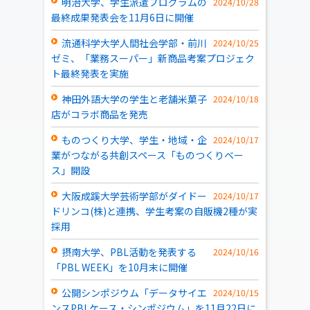
明治大学、学生派遣プログラムの
2024/10/28
最終成果発表会を11月6日に開催
流通科学大学人間社会学部・前川
2024/10/25
ゼミ、「業務スーパー」新商品考案プロジェク
ト最終発表を実施
神田外語大学の学生と老舗米菓子
2024/10/18
店がコラボ商品を発売
ものつくり大学、学生・地域・企
2024/10/17
業がつながる共創スペース「ものつくりベー
ス」開設
大阪成蹊大学芸術学部がダイドー
2024/10/17
ドリンコ(株)と連携、学生考案の自販機2種が実
採用
摂南大学、PBL活動を発表する
2024/10/16
「PBL WEEK」を10月末に開催
公開シンポジウム「データサイエ
2024/10/15
ンスPBLケース・シンポジウム」を11月22日に