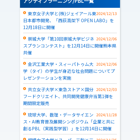
アクティブラーニング/PBL一覧
東京女子大学と(株)ジェイアール東
2024/12/13
日本都市開発、「西荻高架下 OPEN LABO」を
12月18日に開催
崇城大学「第10回崇城大学ビジネ
2024/12/06
スプランコンテスト」を12月14日に開催――熊本県
共催
金沢工業大学・スィーパトゥム大
2024/12/06
学（タイ）の学生が身近な社会問題についてプ
レゼンテーションを実施
共立女子大学×東急ストア×国分
2024/12/03
フードクリエイト、共同開発健康弁当第1弾を
期間限定販売
琉球大学、数理・データサイエン
2024/11/28
ス・AI教育普及展開シンポジウム「企業と共に
創るPBL（実践型学習）」を12月14日に開催