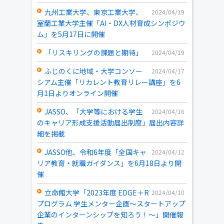
九州工業大学、東京工業大学、
2024/04/19
室蘭工業大学主催「AI・DX人材育成シンポジウ
ム」を5月17日に開催
「リスキリングの課題と期待」
2024/04/19
ふじのくに地域・大学コンソー
2024/04/17
シアム主催「リカレント教育リレー講座」を6
月1日よりオンライン開催
JASSO、「大学等における学生
2024/04/16
のキャリア形成支援活動届出制度」届出内容詳
細を掲載
JASSO他、令和6年度「全国キャ
2024/04/12
リア教育・就職ガイダンス」を6月18日より開
催
立命館大学「2023年度 EDGE＋R
2024/04/10
プログラム 学生メンター企画～スタートアップ
企業のインターンシップを知ろう！～」開催報