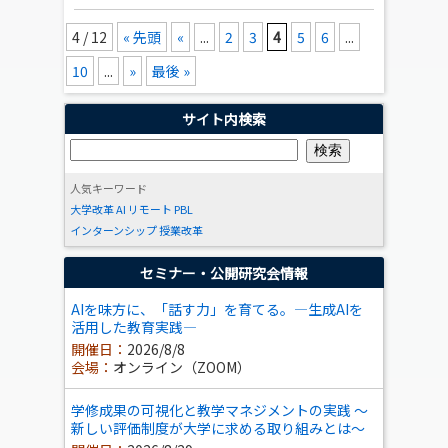
4 / 12
« 先頭
«
...
2
3
4
5
6
...
10
...
»
最後 »
サイト内検索
人気キーワード
大学改革
AI
リモート
PBL
インターンシップ
授業改革
セミナー・公開研究会情報
AIを味方に、「話す力」を育てる。―生成AIを
活用した教育実践―
開催日：
2026/8/8
会場：
オンライン（ZOOM）
学修成果の可視化と教学マネジメントの実践 ～
新しい評価制度が大学に求める取り組みとは～