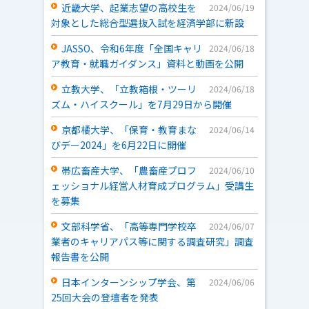
近畿大学、起業志望の高校生を
2024/06/19
対象とした総合型選抜入試を経済学部に新設
JASSO、令和6年度「全国キャリ
2024/06/18
ア教育・就職ガイダンス」資料と動画を公開
立教大学、「立教箱根・ツーリ
2024/06/18
ズム・ハイスクール」を7月29日から開催
京都橘大学、「保育・教育まな
2024/06/14
びデー2024」を6月22日に開催
帯広畜産大学、「農畜産プロフ
2024/06/10
ェッショナル経営人材育成プログラム」受講生
を募集
文部科学省、「高等専門学校卒
2024/06/07
業者のキャリアパス等に関する調査研究」調査
報告書を公開
日本インターンシップ学会、第
2024/06/06
25回大会の登壇者を発表