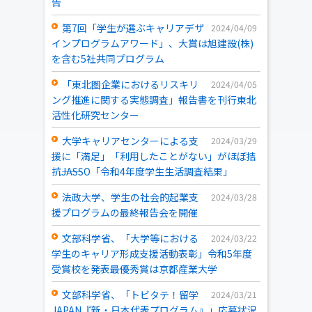
告
第7回「学生が選ぶキャリアデザ
2024/04/09
インプログラムアワード」、大賞は旭建設(株)
を含む5社共同プログラム
「東北圏企業におけるリスキリ
2024/04/05
ング推進に関する実態調査」報告書を刊行――東北
活性化研究センター
大学キャリアセンターによる支
2024/03/29
援に「満足」「利用したことがない」がほぼ拮
抗――JASSO「令和4年度学生生活調査結果」
法政大学、学生の社会的起業支
2024/03/28
援プログラムの最終報告会を開催
文部科学省、「大学等における
2024/03/22
学生のキャリア形成支援活動表彰」令和5年度
受賞校を発表――最優秀賞は京都産業大学
文部科学省、「トビタテ！留学
2024/03/21
JAPAN『新・日本代表プログラム』」応募状況