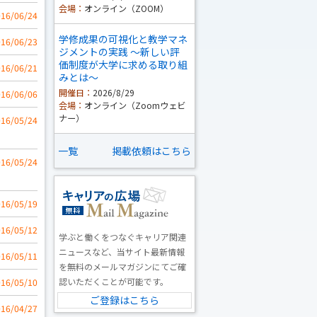
会場：
オンライン（ZOOM）
016/06/24
学修成果の可視化と教学マネ
016/06/23
ジメントの実践 ～新しい評
価制度が大学に求める取り組
016/06/21
みとは～
開催日：
2026/8/29
016/06/06
会場：
オンライン（Zoomウェビ
ナー）
016/05/24
一覧
掲載依頼はこちら
016/05/24
016/05/19
016/05/12
学ぶと働くをつなぐキャリア関連
ニュースなど、当サイト最新情報
016/05/11
を無料のメールマガジンにてご確
認いただくことが可能です。
016/05/10
ご登録はこちら
016/04/27