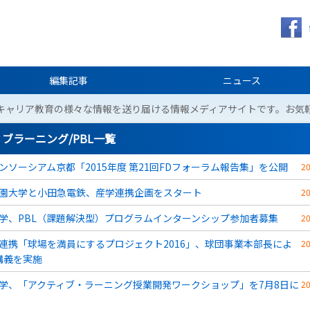
編集記事
ニュース
キャリア教育の様々な情報を送り届ける情報メディアサイトです。お気
ブラーニング/PBL一覧
ンソーシアム京都「2015年度 第21回FDフォーラム報告集」を公開
2
園大学と小田急電鉄、産学連携企画をスタート
2
学、PBL（課題解決型）プログラムインターンシップ参加者募集
2
連携「球場を満員にするプロジェクト2016」、球団事業本部長によ
2
講義を実施
学、「アクティブ・ラーニング授業開発ワークショップ」を7月8日に
2