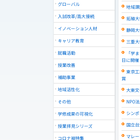
グローバル
地域課
入試改革/高大接続
拓殖大
イノベーション人材
静岡大
キャリア教育
三重大
就職活動
「学ま
日に開催
授業改善
東京工
補助事業
賞
地域活性化
大東文
その他
NPO
シンポ
学修成果の可視化
国立台
授業拝見シリーズ
マレー
コロナ禍特集