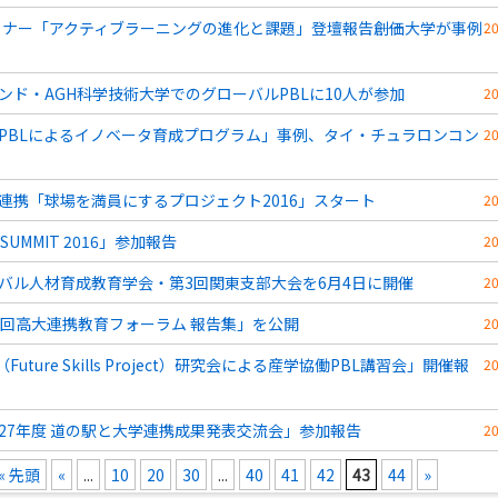
ミナー「アクティブラーニングの進化と課題」登壇報告――創価大学が事例
2
ンド・AGH科学技術大学でのグローバルPBLに10人が参加
2
PBLによるイノベータ育成プログラム」事例、タイ・チュラロンコン
2
連携「球場を満員にするプロジェクト2016」スタート
2
 SUMMIT 2016」参加報告
2
バル人材育成教育学会・第3回関東支部大会を6月4日に開催
2
3回高大連携教育フォーラム 報告集」を公開
2
（Future Skills Project）研究会による産学協働PBL講習会」開催報
2
27年度 道の駅と大学連携成果発表交流会」参加報告
2
« 先頭
«
...
10
20
30
...
40
41
42
43
44
»