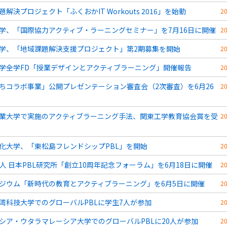
題解決プロジェクト「ふくおかIT Workouts 2016」を始動
2
学、「国際協力アクティブ・ラーニングセミナー」を7月16日に開催
2
学、「地域課題解決支援プロジェクト」第2期募集を開始
2
学全学FD「授業デザインとアクティブラーニング」開催報告
2
ちコラボ事業」公開プレゼンテーション審査会（2次審査）を6月26
2
業大学で実施のアクティブラーニング手法、関東工学教育協会賞を受
2
化大学、「東松島フレンドシップPBL」を開始
2
法人 日本PBL研究所「創立10周年記念フォーラム」を6月18日に開催
2
ジウム「新時代の教育とアクティブラーニング」を6月5日に開催
2
湾科技大学でのグローバルPBLに学生7人が参加
2
シア・ウタラマレーシア大学でのグローバルPBLに20人が参加
2