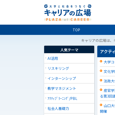
TOP
キャリアの広場は、
人気テーマ
アクティ
AI活用
大学コ
リスキリング
文化学
インターンシップ
法政大
教学マネジメント
産官学
る第3回
ｱｸﾃｨﾌﾞﾗｰﾆﾝｸﾞ/PBL
山口大
社会人基礎力
開催