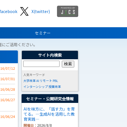
facebook
X(twitter)
セミナー
軽にご活用ください。
サイト内検索
016/07/12
人気キーワード
016/07/01
大学改革
AI
リモート
PBL
インターンシップ
授業改革
016/06/28
セミナー・公開研究会情報
016/06/27
AIを味方に、「話す力」を育
てる。―生成AIを活用した教
016/06/24
育実践―
開催日：
2026/8/8