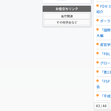
FDセ
お役立ちリンク
紹介
省庁関連
ポーラ
その他学会など
「国際
大編
産官学
「PBL
グロー
「第1
「FSP
告
「平成
43 / 44