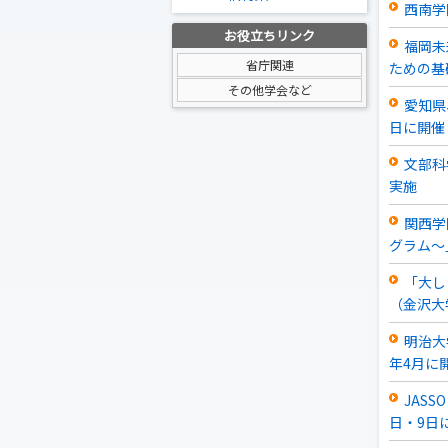
西南学
お役立ちリンク
福岡未
省庁関連
ための基
その他学会など
愛知県
日に開催
文部科
実施
関西学
グラム～
「大しご
（金沢大
明治大
年4月に
JAS
日・9日