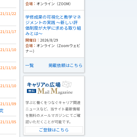
会場：
オンライン（ZOOM）
021/11/22
学修成果の可視化と教学マネ
ジメントの実践 ～新しい評
価制度が大学に求める取り組
021/11/17
みとは～
開催日：
2026/8/29
会場：
オンライン（Zoomウェビ
021/11/10
ナー）
一覧
掲載依頼はこちら
021/11/10
021/11/10
学ぶと働くをつなぐキャリア関連
021/11/09
ニュースなど、当サイト最新情報
究
を無料のメールマガジンにてご確
021/11/05
認いただくことが可能です。
ご登録はこちら