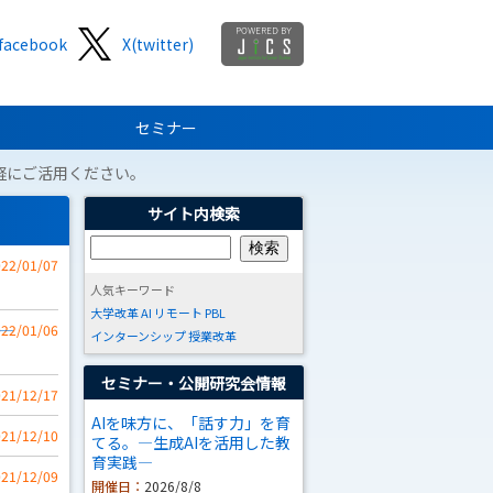
facebook
X(twitter)
セミナー
軽にご活用ください。
サイト内検索
022/01/07
人気キーワード
大学改革
AI
リモート
PBL
022/01/06
インターンシップ
授業改革
セミナー・公開研究会情報
021/12/17
AIを味方に、「話す力」を育
021/12/10
てる。―生成AIを活用した教
育実践―
021/12/09
開催日：
2026/8/8