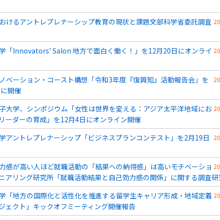
おけるアントレプレナーシップ教育の現状と課題――文部科学省委託調査
2
「Innovators’ Salon 地方で面白く働く！」を12月20日にオンライ
2
ノベーション・コースト構想「令和3年度『復興知』活動報告会」を
2
日に開催
子大学、シンポジウム「女性は世界を変える：アジア太平洋地域にお
2
リーダーの育成」を12月4日にオンライン開催
学アントレプレナーシップ「ビジネスプランコンテスト」を2月19日
2
力感が高い人ほど就職活動の「結果への納得感」は高い――モチベーショ
2
ニアリング研究所「就職活動結果と自己効力感の関係」に関する調査研
学「地方の国際化と活性化を推進する留学生キャリア形成・地域定着
2
ジェクト」キックオフミーティング開催報告