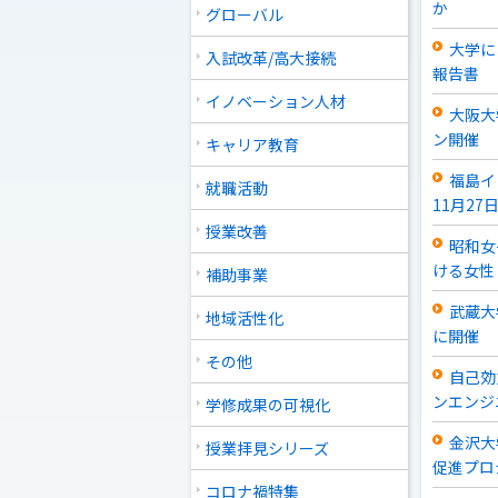
か
グローバル
大学に
入試改革/高大接続
報告書
イノベーション人材
大阪大学
ン開催
キャリア教育
福島イ
就職活動
11月27
授業改善
昭和女
ける女性
補助事業
武蔵大
地域活性化
に開催
その他
自己効
ンエンジ
学修成果の可視化
金沢大
授業拝見シリーズ
促進プロ
コロナ禍特集