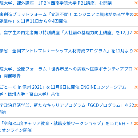
院大学、課外講座「JTB×西南学院大学 PBL講座」を開講
2
来創造プラットフォーム「文理不問！ エンジニアに興味がある学生の
2
礎講座」を11月11日から全4回開催
、留学生の内定者向け特別講座「入社前の基礎力向上講座」を12月2
2
学省「全国アントレプレナーシップ人材育成プログラム」を12月より
2
院大学、公開フォーラム「世界市民への挑戦～国際ボランティアプロ
2
」開催報告
とーく in 信州 2021」を11月6日に開催―― ENGINEコンソーシアム
2
学・信州大学・富山大学）共催
学政治経済学部、新たなキャリアプログラム「GCDプログラム」を22
2
開始
SO「令和3年度キャリア教育・就職支援ワークショップ」を12月6日・7
2
にオンライン開催