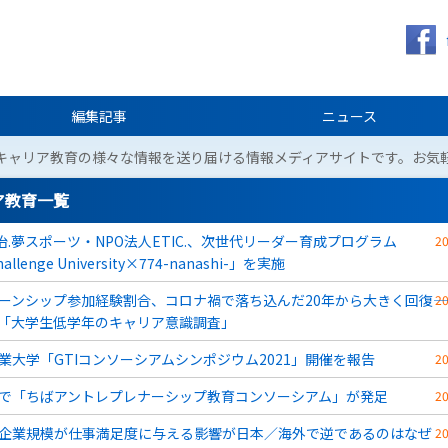
編集記事
ニュース
キャリア教育の様々な情報を送り届ける情報メディアサイトです。お気
ア教育一覧
今治.夢スポーツ・NPO法人ETIC.、次世代リーダー育成プログラム
2
hallenge University×774-nanashi-」を実施
ーンシップ参加経験割合、コロナ禍で落ち込んだ20年から大きく回復――
2
「大学生低学年のキャリア意識調査」
業大学「GTIコンソーシアムシンポジウム2021」開催を報告
2
で「ちばアントレプレナーシップ教育コンソーシアム」が発足
2
企業規模が仕事満足度に与える影響が日本／海外で逆であるのはなぜ
2