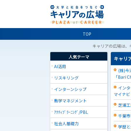
TOP
キャリアの広場は、
人気テーマ
キャリ
AI活用
(株)
「Bari C
リスキリング
インタ
インターンシップ
マイナビ
教学マネジメント
芝浦工
ｱｸﾃｨﾌﾞﾗｰﾆﾝｸﾞ/PBL
千葉市
社会人基礎力
学歴と