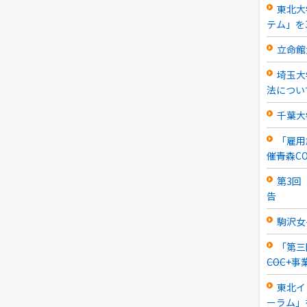
東北大
テム」を
立命館
埼玉大
法につい
千葉大
「雇用
催――青森C
第3回「
告
駒沢女
「第三
――COC+事
東北イ
ーラム」