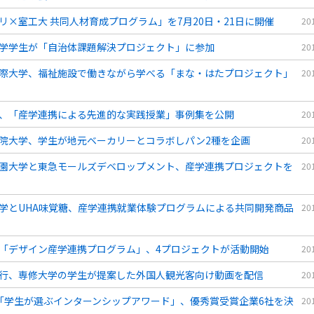
リ×室工大 共同人材育成プログラム」を7月20日・21日に開催
20
学学生が「自治体課題解決プロジェクト」に参加
20
際大学、福祉施設で働きながら学べる「まな・はたプロジェクト」
20
、「産学連携による先進的な実践授業」事例集を公開
20
院大学、学生が地元ベーカリーとコラボしパン2種を企画
20
園大学と東急モールズデベロップメント、産学連携プロジェクトを
20
学とUHA味覚糖、産学連携就業体験プログラムによる共同開発商品
20
「デザイン産学連携プログラム」、4プロジェクトが活動開始
20
行、専修大学の学生が提案した外国人観光客向け動画を配信
20
「学生が選ぶインターンシップアワード」、優秀賞受賞企業6社を決
20