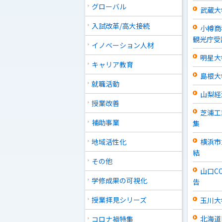
グローバル
武蔵大
入試改革/高大接続
小樽商
観光庁受
イノベーション人材
明星大
キャリア教育
島根大
就職活動
山梨経
授業改善
芝浦工
補助事業
集
地域活性化
横浜市
結
その他
山口C
学修成果の可視化
告
授業拝見シリーズ
玉川大
北海道
コロナ禍特集