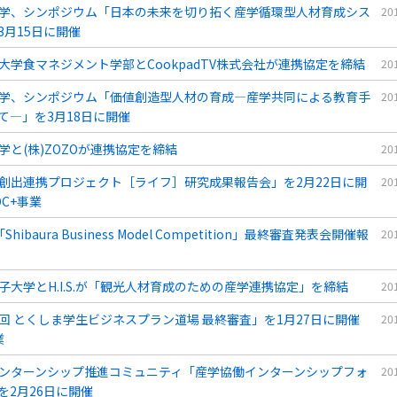
学、シンポジウム「日本の未来を切り拓く産学循環型人材育成シス
20
3月15日に開催
大学食マネジメント学部とCookpadTV株式会社が連携協定を締結
20
学、シンポジウム「価値創造型人材の育成―産学共同による教育手
20
て―」を3月18日に開催
学と(株)ZOZOが連携協定を締結
20
創出連携プロジェクト［ライフ］研究成果報告会」を2月22日に開
20
OC+事業
Shibaura Business Model Competition」最終審査発表会開催報
20
子大学とH.I.S.が「観光人材育成のための産学連携協定」を締結
20
回 とくしま学生ビジネスプラン道場 最終審査」を1月27日に開催
20
業
ンターンシップ推進コミュニティ「産学協働インターンシップフォ
20
を2月26日に開催