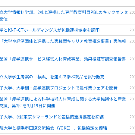
立大学情報科学部、2社と連携した専門教育科目PBLのキックオフセ
20
開催
学とKNT-CTホールディングスが包括連携協定を調印
20
「大学や経済団体と連携した実践型キャリア教育推進事業」実施報
20
業省「産学連携サービス経営人材育成事業」効果検証等調査報告書
20
立大学学生考案の「横浜」を遊んで学ぶ商品を試行販売
20
子大学、大学間・産学連携プロジェクトで農作業ウェアを開発
20
業省「産学連携による科学技術人材育成に関する大学協議体と産業
20
交換」第2回を3月19日に開催
子大学、(株)東京サマーランドと包括的連携協定を締結
20
院大学と横浜市国際交流協会（YOKE）、包括協定を締結
20