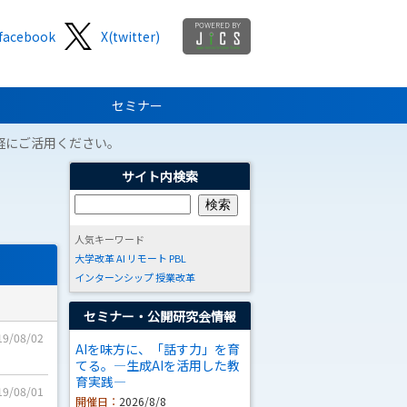
facebook
X(twitter)
セミナー
軽にご活用ください。
サイト内検索
人気キーワード
大学改革
AI
リモート
PBL
インターンシップ
授業改革
セミナー・公開研究会情報
19/08/02
AIを味方に、「話す力」を育
てる。―生成AIを活用した教
育実践―
19/08/01
開催日：
2026/8/8