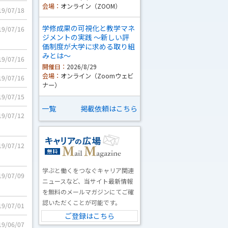
会場：
オンライン（ZOOM）
19/07/18
学修成果の可視化と教学マネ
19/07/16
ジメントの実践 ～新しい評
価制度が大学に求める取り組
みとは～
19/07/16
開催日：
2026/8/29
会場：
オンライン（Zoomウェビ
19/07/16
ナー）
19/07/15
一覧
掲載依頼はこちら
19/07/12
19/07/12
学ぶと働くをつなぐキャリア関連
19/07/09
ニュースなど、当サイト最新情報
を無料のメールマガジンにてご確
認いただくことが可能です。
19/07/01
ご登録はこちら
19/06/07