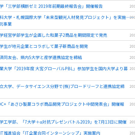
学「三学部横断ゼミ 2019年前期最終報告会」開催報告
20
科大学・札幌国際大学「未来型観光人材発見プロジェクト」を実施――
20
託事業
学経営学部学生が企画した和菓子2商品を期間限定で発売
20
学生が地元企業とコラボして菓子新商品を開発
20
済同友会、県内5大学と産学連携協定を締結
20
業大学「2019年度 大宮グローバルPBL」参加学生を国内大学より募
20
立大学、データサイエンス分野で(株)ブロードリーフと連携協定締
20
OC+「あさひ製菓コラボ商品開発プロジェクト中間発表会」開催報
20
学工学部、「7大学＋α対抗プレゼンバトル2019」を7月13日に開催
20
IT推進協会「IT企業合同インターンシップ」実施案内
20