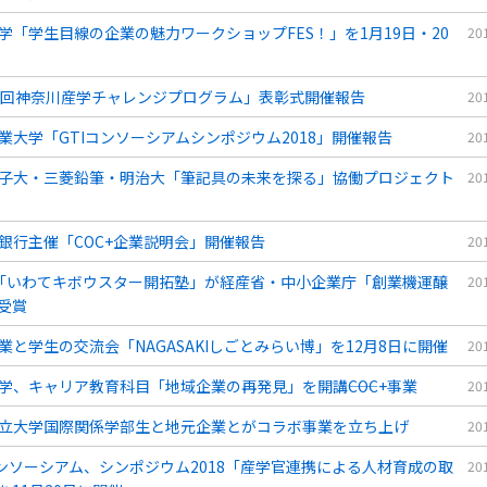
学「学生目線の企業の魅力ワークショップFES！」を1月19日・20
20
5回神奈川産学チャレンジプログラム」表彰式開催報告
20
業大学「GTIコンソーシアムシンポジウム2018」開催報告
20
子大・三菱鉛筆・明治大「筆記具の未来を探る」協働プロジェクト
20
銀行主催「COC+企業説明会」開催報告
20
+「いわてキボウスター開拓塾」が経産省・中小企業庁「創業機運醸
20
受賞
業と学生の交流会「NAGASAKIしごとみらい博」を12月8日に開催
20
学、キャリア教育科目「地域企業の再発見」を開講――COC+事業
20
立大学国際関係学部生と地元企業とがコラボ事業を立ち上げ
20
コンソーシアム、シンポジウム2018「産学官連携による人材育成の取
20