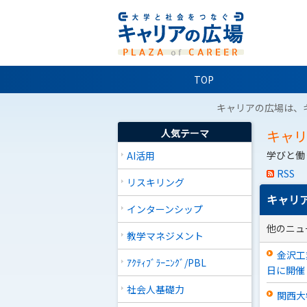
TOP
キャリアの広場は、
人気テーマ
キャ
学びと働
AI活用
RSS
リスキリング
キャリア
インターンシップ
他のニュ
教学マネジメント
金沢工
ｱｸﾃｨﾌﾞﾗｰﾆﾝｸﾞ/PBL
日に開催
社会人基礎力
関西大