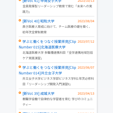
[新Vol. 41] 甲南女子大学
2023/10/13
全員発揮型リーダーシップ教育で育む「未来への実
践力」
[新Vol. 40] 昭和大学
2023/08/04
良き医療人育成に向けて、チーム医療の礎を築く、
初年次全寮制教育
学ぶと働くをつなぐ授業拝見[Clip
2023/07/12
Number 015]北海道医療大学
北海道医療大学 多職種連携科目「全学連携地域包括
ケア実践演習」
学ぶと働くをつなぐ授業拝見[Clip
2023/06/07
Number 014]共立女子大学
共立女子大学ビジネス学部ビジネス学科1年次必修科
目「リーダーシップ開発入門演習II」
[新Vol. 39] 成城大学
2023/04/13
教職学協働で自律的な学習者を育む 学びのコミュニ
ティー