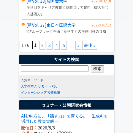
[新Vol. 38]駿河台大学
2023/01/18
全科目をキャリア教育と位置づけて育む「駿大社会
人基礎力」
[新Vol. 37]東日本国際大学
2022/10/12
ICEルーブリックを通じた学生との学修目標の共有
1 / 6
1
2
3
4
5
...
»
最後 »
サイト内検索
人気キーワード
大学改革
AI
リモート
PBL
インターンシップ
授業改革
セミナー・公開研究会情報
AIを味方に、「話す力」を育てる。―生成AIを
活用した教育実践―
開催日：
2026/8/8