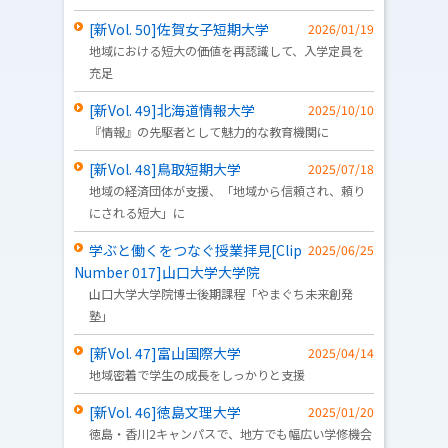
[新Vol. 50]佐賀女子短期大学
2026/01/19
地域における短大の価値を再認識して、入学定員を
充足
[新Vol. 49]北海道情報大学
2025/10/10
『情報』の先駆者として魅力的な教育機関に
[新Vol. 48]鳥取短期大学
2025/07/18
地域の経済団体が支援、「地域から信頼され、頼り
にされる短大」に
学ぶと働くをつなぐ授業拝見[Clip
2025/06/25
Number 017]山口大学大学院
山口大学大学院博士後期課程「やまぐち未来創発
塾」
[新Vol. 47]富山国際大学
2025/04/14
地域密着で学生の成長をしっかりと支援
[新Vol. 46]徳島文理大学
2025/01/20
徳島・香川2キャンパスで、地方でも幅広い学修機会